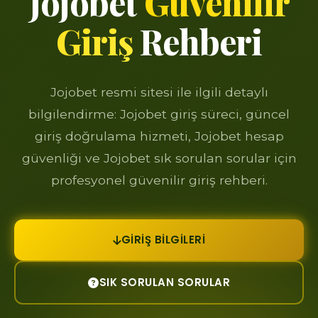
Jojobet
Güvenilir
Giriş
Rehberi
Jojobet resmi sitesi ile ilgili detaylı
bilgilendirme: Jojobet giriş süreci, güncel
giriş doğrulama hizmeti, Jojobet hesap
güvenliği ve Jojobet sık sorulan sorular için
profesyonel güvenilir giriş rehberi.
GIRIŞ BILGILERI
SIK SORULAN SORULAR