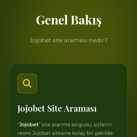
Genel Bakış
Jojobet site araması nedir?
Jojobet Site Araması
"
Jojobet
" site aranma sorgusu, sizlerin
resmi Jojobet sitesine kolay bir şekilde