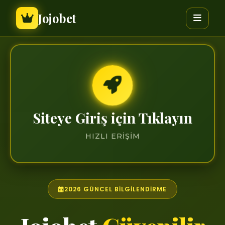
Jojobet
Siteye Giriş için Tıklayın
HIZLI ERIŞIM
2026 GÜNCEL BILGILENDIRME