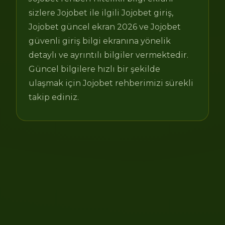
sizlere Jojobet ile ilgili Jojobet giriş,
Jojobet güncel ekran 2026 ve Jojobet
güvenli giriş bilgi ekranına yönelik
detaylı ve ayrıntılı bilgiler vermektedir.
Güncel bilgilere hızlı bir şekilde
ulaşmak için Jojobet rehberimizi sürekli
takip ediniz.