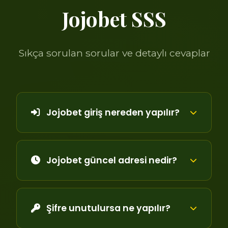
Jojobet SSS
Sıkça sorulan sorular ve detaylı cevaplar
Jojobet giriş nereden yapılır?
Jojobet güncel adresi nedir?
Şifre unutulursa ne yapılır?