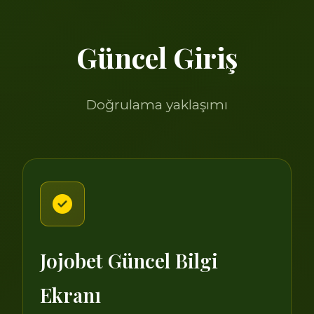
Güncel Giriş
Doğrulama yaklaşımı
Jojobet Güncel Bilgi
Ekranı