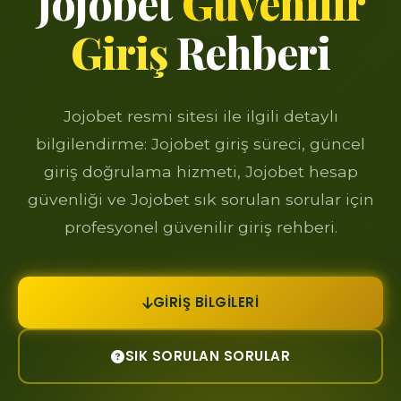
Jojobet
Güvenilir
Giriş
Rehberi
Jojobet resmi sitesi ile ilgili detaylı
bilgilendirme: Jojobet giriş süreci, güncel
giriş doğrulama hizmeti, Jojobet hesap
güvenliği ve Jojobet sık sorulan sorular için
profesyonel güvenilir giriş rehberi.
GIRIŞ BILGILERI
SIK SORULAN SORULAR