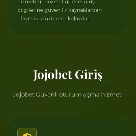
hizmetidir. Jojobet güncel giriş
bilgilerine güvenilir kaynaklardan
ulaşmak son derece kolaydır.
Jojobet Giriş
Jojobet Güvenli oturum açma hizmeti