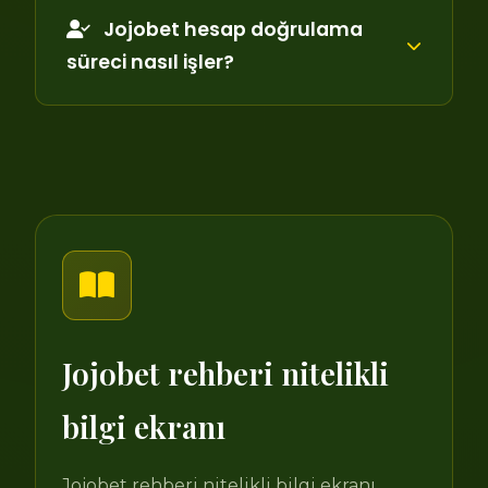
Jojobet hesap doğrulama
süreci nasıl işler?
Jojobet rehberi nitelikli
bilgi ekranı
Jojobet rehberi nitelikli bilgi ekranı