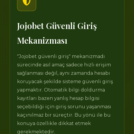
Jojobet Güvenli Giriş
Mekanizması
"Jojobet güvenli giriş" mekanizmadı
sürecinde asıl amaç sadece hızlı erişim
sağlanması değil, aynı zamanda hesabı
koruyacak şekilde sisteme güvenli giriş
yapmaktır. Otomatik bilgi doldurma
kayıtları bazen yanlış hesap bilgisi
seçebildiği için giriş sorunu yaşanması
kaçınılmaz bir süreçtir. Bu yönü ile bu
konuya özellikle dikkat etmek
gerekmektedir.