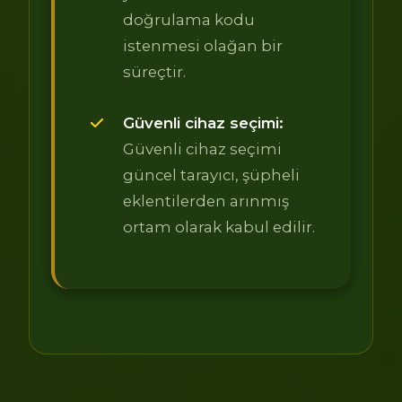
doğrulama kodu
istenmesi olağan bir
süreçtir.
Güvenli cihaz seçimi:
Güvenli cihaz seçimi
güncel tarayıcı, şüpheli
eklentilerden arınmış
ortam olarak kabul edilir.