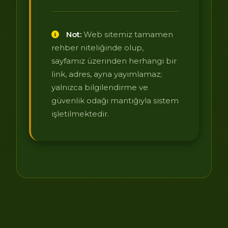
Not:
Web sitemiz tamamen
rehber niteliğinde olup,
sayfamız üzerinden herhangi bir
link, adres, ayna yayımlamaz;
yalnızca bilgilendirme ve
güvenlik odağı mantığıyla sistem
işletilmektedir.