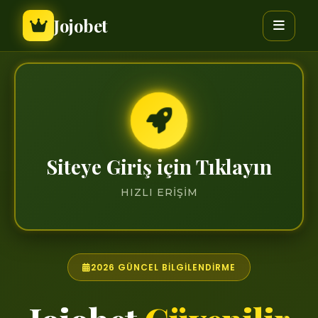
Jojobet
Siteye Giriş için Tıklayın
HIZLI ERIŞIM
2026 GÜNCEL BILGILENDIRME