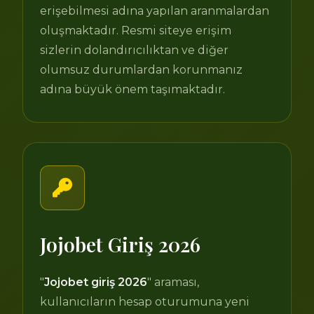
erişebilmesi adına yapılan aranmalardan
oluşmaktadır. Resmi siteye erişim
sizlerin dolandırıcılıktan ve diğer
olumsuz durumlardan korunmanız
adına büyük önem taşımaktadır.
Jojobet Giriş 2026
"
Jojobet giriş 2026
" araması,
kullanıcıların hesap oturumuna yeni