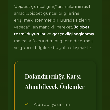
"Jojobet güncel giriş" aramalarının asıl
amacı, Jojobet güncel bilgilerine
erişilmek istenmesidir. Burada sizlerin
yapacağı en mantıklı hareket,
Jojobet
resmî duyurular
ve
gerçekliği sağlanmış
mecralar üzerinden bilgiler elde etmek
ve güncel bilgilere bu yolla ulaşmaktır.
Dolandırıcılığa Karşı
Alınabilecek Önlemler
Alan adı yazımını