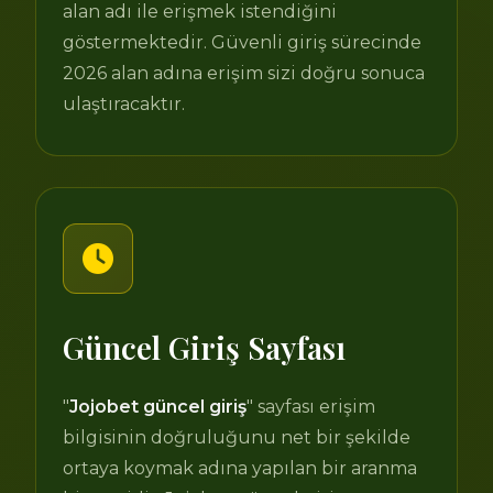
alan adı ile erişmek istendiğini
göstermektedir. Güvenli giriş sürecinde
2026 alan adına erişim sizi doğru sonuca
ulaştıracaktır.
Güncel Giriş Sayfası
"
Jojobet güncel giriş
" sayfası erişim
bilgisinin doğruluğunu net bir şekilde
ortaya koymak adına yapılan bir aranma