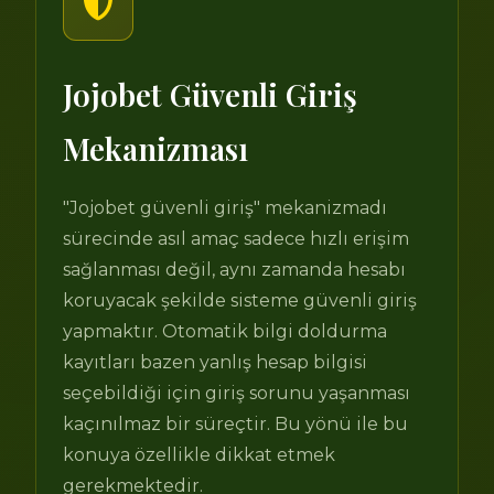
Jojobet Güvenli Giriş
Mekanizması
"Jojobet güvenli giriş" mekanizmadı
sürecinde asıl amaç sadece hızlı erişim
sağlanması değil, aynı zamanda hesabı
koruyacak şekilde sisteme güvenli giriş
yapmaktır. Otomatik bilgi doldurma
kayıtları bazen yanlış hesap bilgisi
seçebildiği için giriş sorunu yaşanması
kaçınılmaz bir süreçtir. Bu yönü ile bu
konuya özellikle dikkat etmek
gerekmektedir.