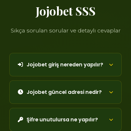
Jojobet SSS
Sıkça sorulan sorular ve detaylı cevaplar
Jojobet giriş nereden yapılır?
Jojobet güncel adresi nedir?
Şifre unutulursa ne yapılır?