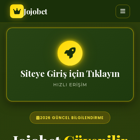
Jojobet
Siteye Giriş için Tıklayın
HIZLI ERIŞIM
2026 GÜNCEL BILGILENDIRME