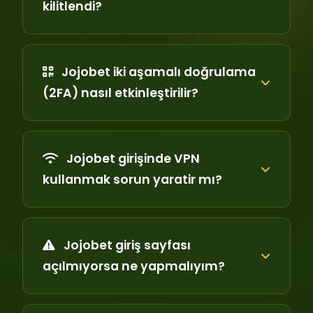
kilitlendi?
Jojobet iki aşamalı doğrulama
(2FA) nasıl etkinleştirilir?
Jojobet girişinde VPN
kullanmak sorun yaratir mı?
Jojobet giriş sayfası
açılmıyorsa ne yapmalıyım?