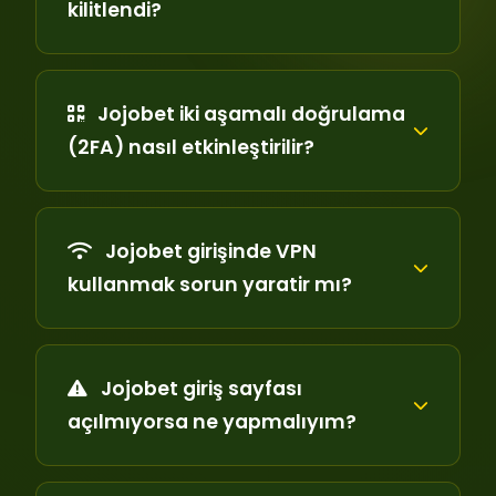
kilitlendi?
Jojobet iki aşamalı doğrulama
(2FA) nasıl etkinleştirilir?
Jojobet girişinde VPN
kullanmak sorun yaratir mı?
Jojobet giriş sayfası
açılmıyorsa ne yapmalıyım?