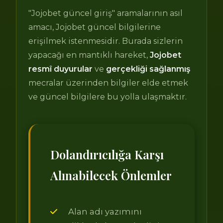
"Jojobet güncel giriş" aramalarının asıl
amacı, Jojobet güncel bilgilerine
erişilmek istenmesidir. Burada sizlerin
yapacağı en mantıklı hareket,
Jojobet
resmî duyurular
ve
gerçekliği sağlanmış
mecralar üzerinden bilgiler elde etmek
ve güncel bilgilere bu yolla ulaşmaktır.
Dolandırıcılığa Karşı
Alınabilecek Önlemler
Alan adı yazımını