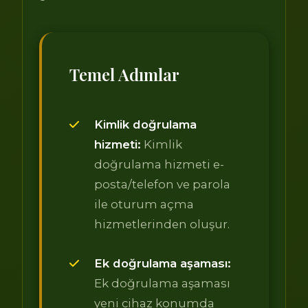
Temel Adımlar
Kimlik doğrulama
hizmeti:
Kimlik
doğrulama hizmeti e-
posta/telefon ve parola
ile oturum açma
hizmetlerinden oluşur.
Ek doğrulama aşaması:
Ek doğrulama aşaması
yeni cihaz konumda