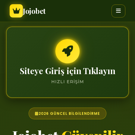
Jojobet
Siteye Giriş için Tıklayın
HIZLI ERIŞIM
2026 GÜNCEL BILGILENDIRME