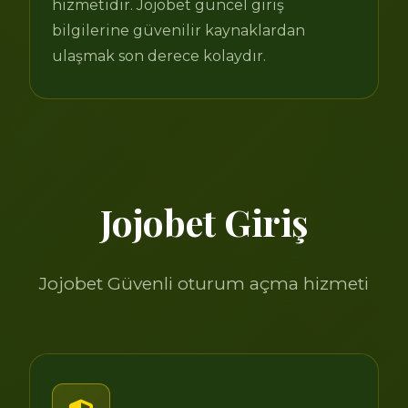
hizmetidir. Jojobet güncel giriş
bilgilerine güvenilir kaynaklardan
ulaşmak son derece kolaydır.
Jojobet Giriş
Jojobet Güvenli oturum açma hizmeti