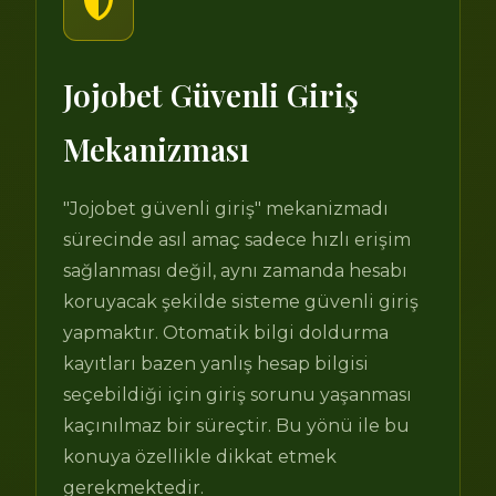
Jojobet Güvenli Giriş
Mekanizması
"Jojobet güvenli giriş" mekanizmadı
sürecinde asıl amaç sadece hızlı erişim
sağlanması değil, aynı zamanda hesabı
koruyacak şekilde sisteme güvenli giriş
yapmaktır. Otomatik bilgi doldurma
kayıtları bazen yanlış hesap bilgisi
seçebildiği için giriş sorunu yaşanması
kaçınılmaz bir süreçtir. Bu yönü ile bu
konuya özellikle dikkat etmek
gerekmektedir.