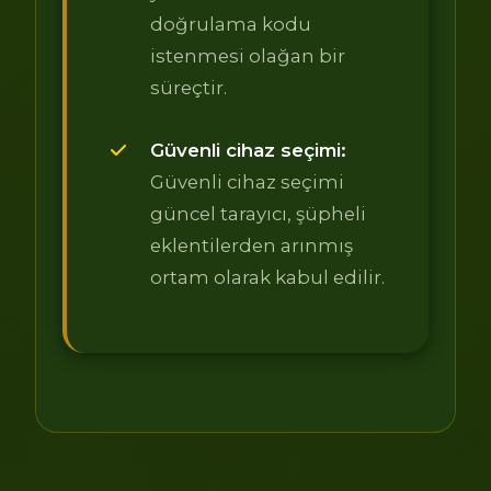
doğrulama kodu
istenmesi olağan bir
süreçtir.
Güvenli cihaz seçimi:
Güvenli cihaz seçimi
güncel tarayıcı, şüpheli
eklentilerden arınmış
ortam olarak kabul edilir.