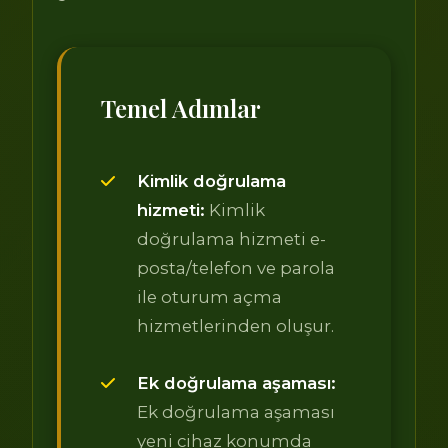
Temel Adımlar
Kimlik doğrulama
hizmeti:
Kimlik
doğrulama hizmeti e-
posta/telefon ve parola
ile oturum açma
hizmetlerinden oluşur.
Ek doğrulama aşaması:
Ek doğrulama aşaması
yeni cihaz konumda