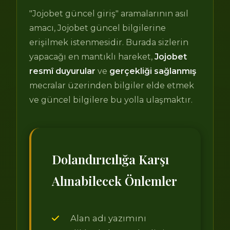
"Jojobet güncel giriş" aramalarının asıl
amacı, Jojobet güncel bilgilerine
erişilmek istenmesidir. Burada sizlerin
yapacağı en mantıklı hareket,
Jojobet
resmî duyurular
ve
gerçekliği sağlanmış
mecralar üzerinden bilgiler elde etmek
ve güncel bilgilere bu yolla ulaşmaktır.
Dolandırıcılığa Karşı
Alınabilecek Önlemler
Alan adı yazımını