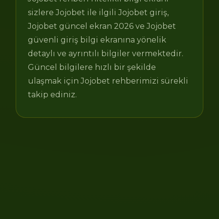
sizlere Jojobet ile ilgili Jojobet giriş,
Jojobet güncel ekran 2026 ve Jojobet
güvenli giriş bilgi ekranına yönelik
detaylı ve ayrıntılı bilgiler vermektedir.
Güncel bilgilere hızlı bir şekilde
ulaşmak için Jojobet rehberimizi sürekli
takip ediniz.