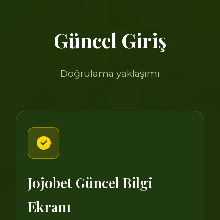
Güncel Giriş
Doğrulama yaklaşımı
Jojobet Güncel Bilgi
Ekranı