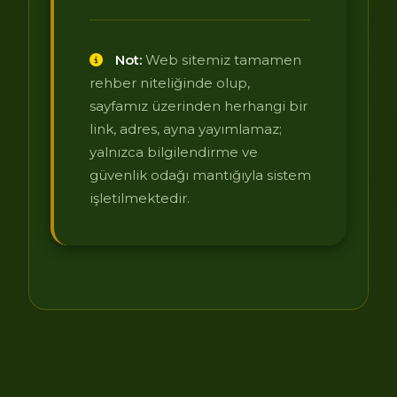
Not:
Web sitemiz tamamen
rehber niteliğinde olup,
sayfamız üzerinden herhangi bir
link, adres, ayna yayımlamaz;
yalnızca bilgilendirme ve
güvenlik odağı mantığıyla sistem
işletilmektedir.