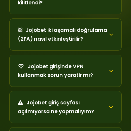
kilitlendi?
Jojobet iki aşamalı doğrulama
(2FA) nasıl etkinleştirilir?
Jojobet girişinde VPN
kullanmak sorun yaratir mı?
Jojobet giriş sayfası
açılmıyorsa ne yapmalıyım?