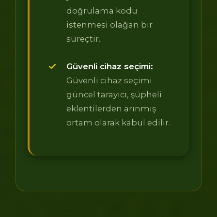
doğrulama kodu
istenmesi olağan bir
süreçtir.
Güvenli cihaz seçimi:
Güvenli cihaz seçimi
güncel tarayıcı, şüpheli
eklentilerden arınmış
ortam olarak kabul edilir.