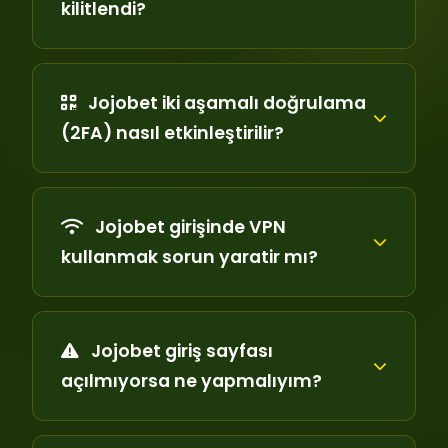
kilitlendi?
Jojobet iki aşamalı doğrulama
(2FA) nasıl etkinleştirilir?
Jojobet girişinde VPN
kullanmak sorun yaratir mı?
Jojobet giriş sayfası
açılmıyorsa ne yapmalıyım?