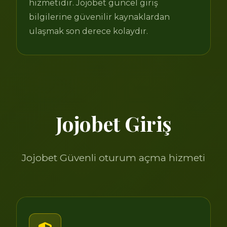
hizmetidir. Jojobet güncel giriş
bilgilerine güvenilir kaynaklardan
ulaşmak son derece kolaydır.
Jojobet Giriş
Jojobet Güvenli oturum açma hizmeti