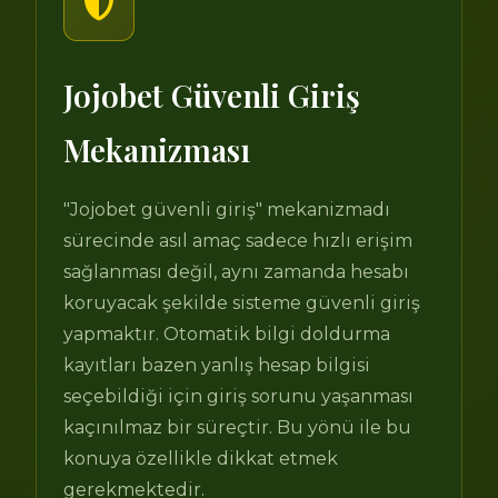
Jojobet Güvenli Giriş
Mekanizması
"Jojobet güvenli giriş" mekanizmadı
sürecinde asıl amaç sadece hızlı erişim
sağlanması değil, aynı zamanda hesabı
koruyacak şekilde sisteme güvenli giriş
yapmaktır. Otomatik bilgi doldurma
kayıtları bazen yanlış hesap bilgisi
seçebildiği için giriş sorunu yaşanması
kaçınılmaz bir süreçtir. Bu yönü ile bu
konuya özellikle dikkat etmek
gerekmektedir.