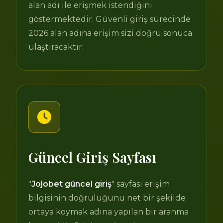
alan adı ile erişmek istendiğini
göstermektedir. Güvenli giriş sürecinde
2026 alan adına erişim sizi doğru sonuca
ulaştıracaktır.
Güncel Giriş Sayfası
"
Jojobet güncel giriş
" sayfası erişim
bilgisinin doğruluğunu net bir şekilde
ortaya koymak adına yapılan bir aranma