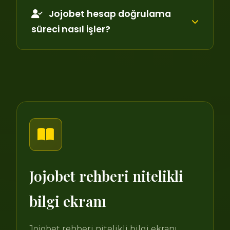
Jojobet hesap doğrulama
süreci nasıl işler?
Jojobet rehberi nitelikli
bilgi ekranı
Jojobet rehberi nitelikli bilgi ekranı