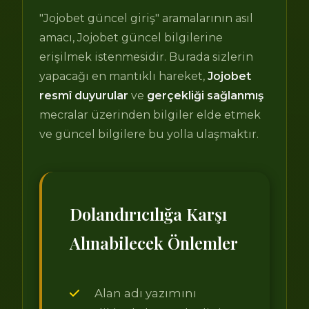
"Jojobet güncel giriş" aramalarının asıl
amacı, Jojobet güncel bilgilerine
erişilmek istenmesidir. Burada sizlerin
yapacağı en mantıklı hareket,
Jojobet
resmî duyurular
ve
gerçekliği sağlanmış
mecralar üzerinden bilgiler elde etmek
ve güncel bilgilere bu yolla ulaşmaktır.
Dolandırıcılığa Karşı
Alınabilecek Önlemler
Alan adı yazımını