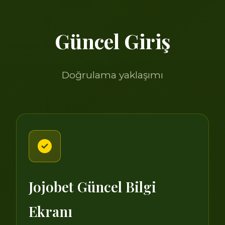
Güncel Giriş
Doğrulama yaklaşımı
Jojobet Güncel Bilgi
Ekranı