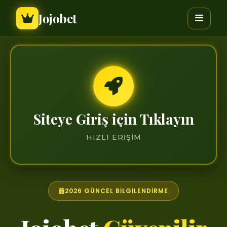
Jojobet
Siteye Giriş için Tıklayın
HIZLI ERIŞIM
2026 GÜNCEL BILGILENDIRME