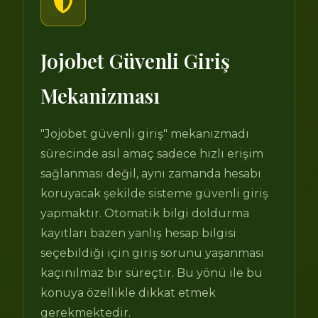
Jojobet Güvenli Giriş
Mekanizması
"Jojobet güvenli giriş" mekanizmadı
sürecinde asıl amaç sadece hızlı erişim
sağlanması değil, aynı zamanda hesabı
koruyacak şekilde sisteme güvenli giriş
yapmaktır. Otomatik bilgi doldurma
kayıtları bazen yanlış hesap bilgisi
seçebildiği için giriş sorunu yaşanması
kaçınılmaz bir süreçtir. Bu yönü ile bu
konuya özellikle dikkat etmek
gerekmektedir.