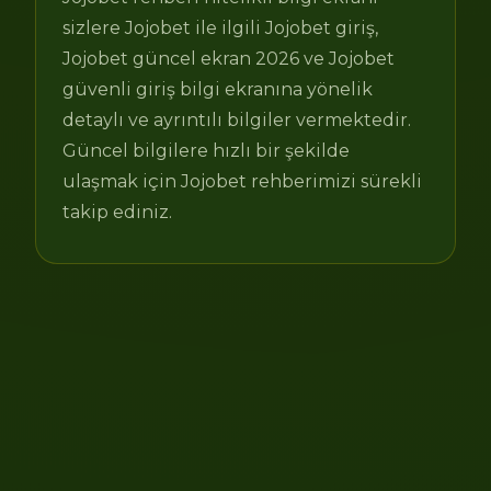
sizlere Jojobet ile ilgili Jojobet giriş,
Jojobet güncel ekran 2026 ve Jojobet
güvenli giriş bilgi ekranına yönelik
detaylı ve ayrıntılı bilgiler vermektedir.
Güncel bilgilere hızlı bir şekilde
ulaşmak için Jojobet rehberimizi sürekli
takip ediniz.