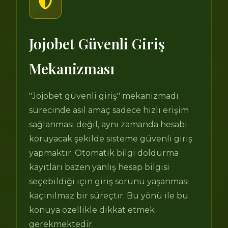
Jojobet Güvenli Giriş
Mekanizması
"Jojobet güvenli giriş" mekanizmadı
sürecinde asıl amaç sadece hızlı erişim
sağlanması değil, aynı zamanda hesabı
koruyacak şekilde sisteme güvenli giriş
yapmaktır. Otomatik bilgi doldurma
kayıtları bazen yanlış hesap bilgisi
seçebildiği için giriş sorunu yaşanması
kaçınılmaz bir süreçtir. Bu yönü ile bu
konuya özellikle dikkat etmek
gerekmektedir.