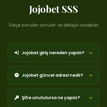
Jojobet SSS
Sıkça sorulan sorular ve detaylı cevaplar
Jojobet giriş nereden yapılır?
Jojobet güncel adresi nedir?
Şifre unutulursa ne yapılır?