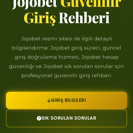
Jojobet
Güvenilir
Giriş
Rehberi
Jojobet resmi sitesi ile ilgili detaylı
bilgilendirme: Jojobet giriş süreci, güncel
giriş doğrulama hizmeti, Jojobet hesap
güvenliği ve Jojobet sık sorulan sorular için
profesyonel güvenilir giriş rehberi.
GIRIŞ BILGILERI
SIK SORULAN SORULAR