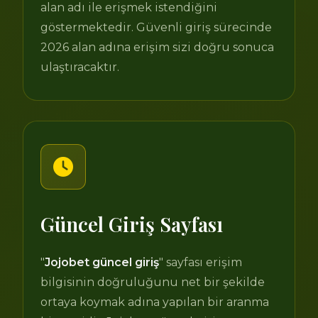
alan adı ile erişmek istendiğini
göstermektedir. Güvenli giriş sürecinde
2026 alan adına erişim sizi doğru sonuca
ulaştıracaktır.
Güncel Giriş Sayfası
"
Jojobet güncel giriş
" sayfası erişim
bilgisinin doğruluğunu net bir şekilde
ortaya koymak adına yapılan bir aranma