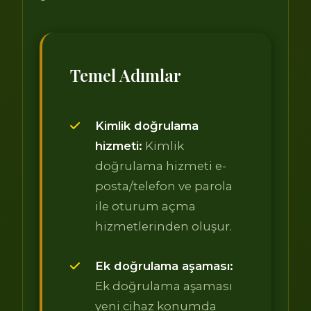
Temel Adımlar
Kimlik doğrulama
hizmeti:
Kimlik
doğrulama hizmeti e-
posta/telefon ve parola
ile oturum açma
hizmetlerinden oluşur.
Ek doğrulama aşaması:
Ek doğrulama aşaması
yeni cihaz konumda