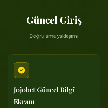
Güncel Giriş
Doğrulama yaklaşımı
Jojobet Güncel Bilgi
Ekranı