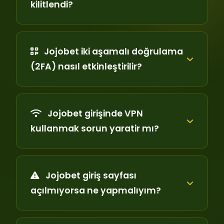
kilitlendi?
Jojobet iki aşamalı doğrulama
(2FA) nasıl etkinleştirilir?
Jojobet girişinde VPN
kullanmak sorun yaratir mı?
Jojobet giriş sayfası
açılmıyorsa ne yapmalıyım?