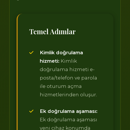
Temel Adımlar
Kimlik doğrulama
hizmeti:
Kimlik
doğrulama hizmeti e-
posta/telefon ve parola
ile oturum açma
hizmetlerinden oluşur.
Ek doğrulama aşaması:
Ek doğrulama aşaması
yeni cihaz konumda