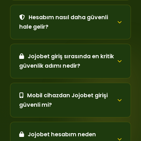
Hesabım nasıl daha güvenli
hale gelir?
Jojobet giriş sırasında en kritik
güvenlik adımı nedir?
Mobil cihazdan Jojobet girişi
güvenli mi?
Jojobet hesabım neden