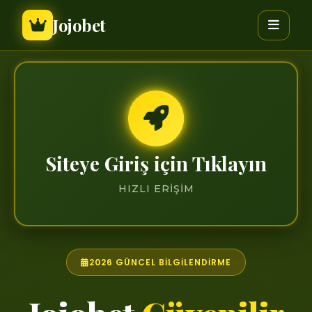
Jojobet
Siteye Giriş için Tıklayın
HIZLI ERIŞIM
2026 GÜNCEL BILGILENDIRME