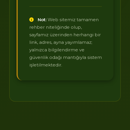
Not:
Web sitemiz tamamen
rehber niteliğinde olup,
sayfamız üzerinden herhangi bir
link, adres, ayna yayımlamaz;
yalnızca bilgilendirme ve
güvenlik odağı mantığıyla sistem
işletilmektedir.