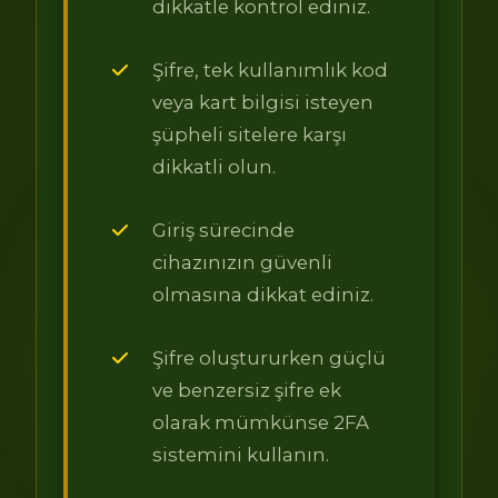
dikkatle kontrol ediniz.
Şifre, tek kullanımlık kod
veya kart bilgisi isteyen
şüpheli sitelere karşı
dikkatli olun.
Giriş sürecinde
cihazınızın güvenli
olmasına dikkat ediniz.
Şifre oluştururken güçlü
ve benzersiz şifre ek
olarak mümkünse 2FA
sistemini kullanın.