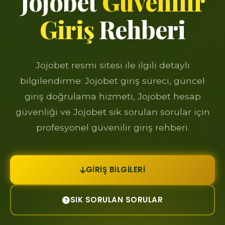
Jojobet
Güvenilir
Giriş
Rehberi
Jojobet resmi sitesi ile ilgili detaylı
bilgilendirme: Jojobet giriş süreci, güncel
giriş doğrulama hizmeti, Jojobet hesap
güvenliği ve Jojobet sık sorulan sorular için
profesyonel güvenilir giriş rehberi.
GIRIŞ BILGILERI
SIK SORULAN SORULAR