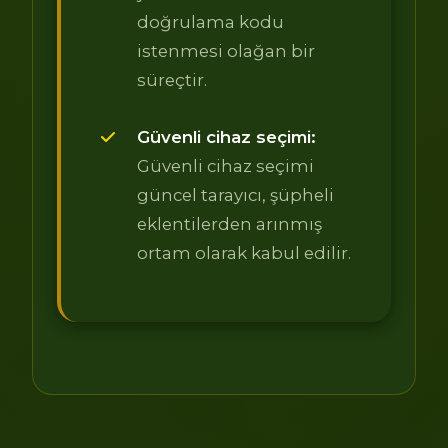
doğrulama kodu
istenmesi olağan bir
süreçtir.
Güvenli cihaz seçimi:
Güvenli cihaz seçimi
güncel tarayıcı, şüpheli
eklentilerden arınmış
ortam olarak kabul edilir.