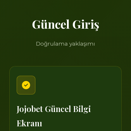
Güncel Giriş
Doğrulama yaklaşımı
Jojobet Güncel Bilgi
Ekranı