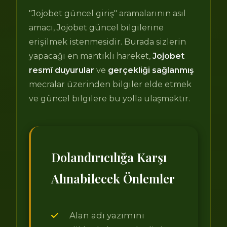
"Jojobet güncel giriş" aramalarının asıl
amacı, Jojobet güncel bilgilerine
erişilmek istenmesidir. Burada sizlerin
yapacağı en mantıklı hareket,
Jojobet
resmî duyurular
ve
gerçekliği sağlanmış
mecralar üzerinden bilgiler elde etmek
ve güncel bilgilere bu yolla ulaşmaktır.
Dolandırıcılığa Karşı
Alınabilecek Önlemler
Alan adı yazımını