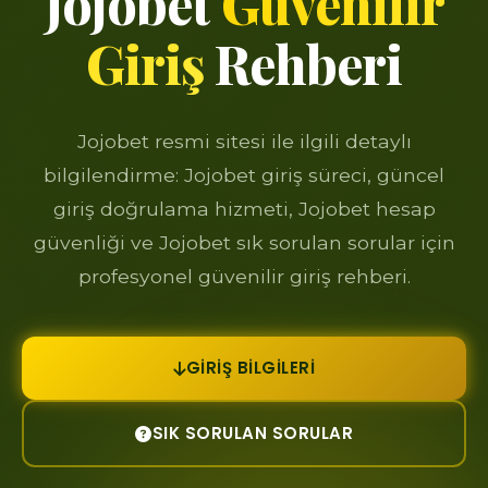
Jojobet
Güvenilir
Giriş
Rehberi
Jojobet resmi sitesi ile ilgili detaylı
bilgilendirme: Jojobet giriş süreci, güncel
giriş doğrulama hizmeti, Jojobet hesap
güvenliği ve Jojobet sık sorulan sorular için
profesyonel güvenilir giriş rehberi.
GIRIŞ BILGILERI
SIK SORULAN SORULAR