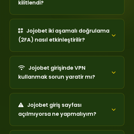
kilitlendi?
Jojobet iki aşamalı doğrulama
(2FA) nasıl etkinleştirilir?
Jojobet girişinde VPN
kullanmak sorun yaratir mı?
Jojobet giriş sayfası
açılmıyorsa ne yapmalıyım?