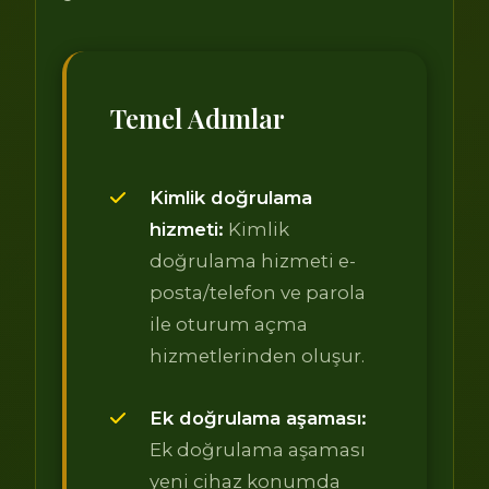
Temel Adımlar
Kimlik doğrulama
hizmeti:
Kimlik
doğrulama hizmeti e-
posta/telefon ve parola
ile oturum açma
hizmetlerinden oluşur.
Ek doğrulama aşaması:
Ek doğrulama aşaması
yeni cihaz konumda