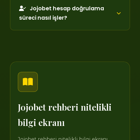
Jojobet hesap doğrulama
süreci nasıl işler?
Jojobet rehberi nitelikli
bilgi ekranı
Jojobet rehberi nitelikli bilgi ekranı