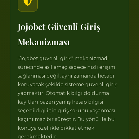
Jojobet Güvenli Giriş
Mekanizması
"Jojobet güvenli giriş" mekanizmadı
sürecinde asıl amaç sadece hızlı erişim
sağlanması değil, aynı zamanda hesabı
koruyacak şekilde sisteme güvenli giriş
yapmaktır. Otomatik bilgi doldurma
kayıtları bazen yanlış hesap bilgisi
seçebildiği için giriş sorunu yaşanması
kaçınılmaz bir süreçtir. Bu yönü ile bu
konuya özellikle dikkat etmek
gerekmektedir.