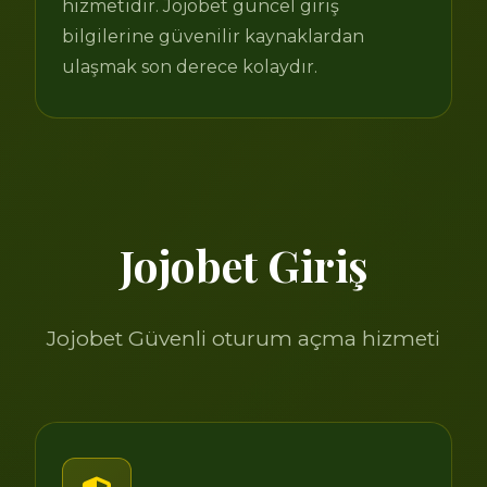
hizmetidir. Jojobet güncel giriş
bilgilerine güvenilir kaynaklardan
ulaşmak son derece kolaydır.
Jojobet Giriş
Jojobet Güvenli oturum açma hizmeti