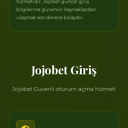
hizmetidir. Jojobet güncel giriş
bilgilerine güvenilir kaynaklardan
ulaşmak son derece kolaydır.
Jojobet Giriş
Jojobet Güvenli oturum açma hizmeti