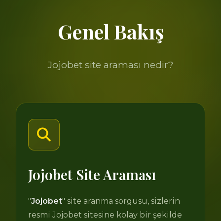
Genel Bakış
Jojobet site araması nedir?
Jojobet Site Araması
"
Jojobet
" site aranma sorgusu, sizlerin
resmi Jojobet sitesine kolay bir şekilde