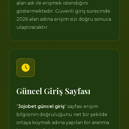
alan adı ile erişmek istendiğini
göstermektedir. Güvenli giriş sürecinde
2026 alan adına erişim sizi doğru sonuca
ulaştıracaktır.
Güncel Giriş Sayfası
"
Jojobet güncel giriş
" sayfası erişim
bilgisinin doğruluğunu net bir şekilde
ortaya koymak adına yapılan bir aranma