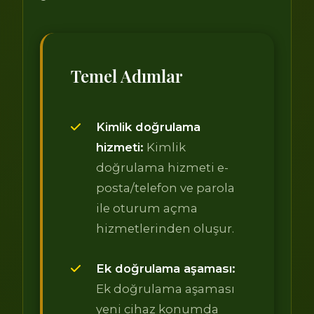
Temel Adımlar
Kimlik doğrulama
hizmeti:
Kimlik
doğrulama hizmeti e-
posta/telefon ve parola
ile oturum açma
hizmetlerinden oluşur.
Ek doğrulama aşaması:
Ek doğrulama aşaması
yeni cihaz konumda