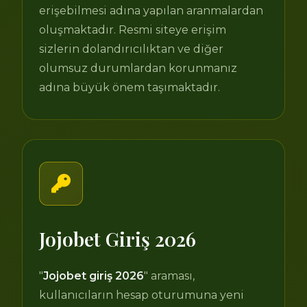
erişebilmesi adına yapılan aranmalardan
oluşmaktadır. Resmi siteye erişim
sizlerin dolandırıcılıktan ve diğer
olumsuz durumlardan korunmanız
adına büyük önem taşımaktadır.
Jojobet Giriş 2026
"
Jojobet giriş 2026
" araması,
kullanıcıların hesap oturumuna yeni