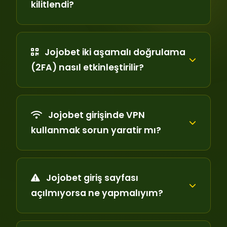
kilitlendi?
Jojobet iki aşamalı doğrulama
(2FA) nasıl etkinleştirilir?
Jojobet girişinde VPN
kullanmak sorun yaratir mı?
Jojobet giriş sayfası
açılmıyorsa ne yapmalıyım?