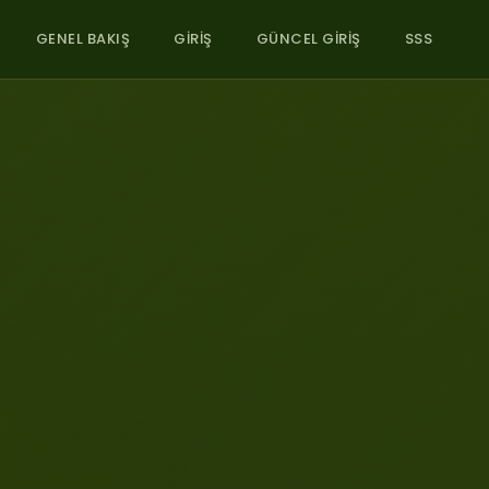
GENEL BAKIŞ
GIRIŞ
GÜNCEL GIRIŞ
SSS