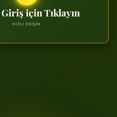
 Giriş için Tıklayın
HIZLI ERIŞIM