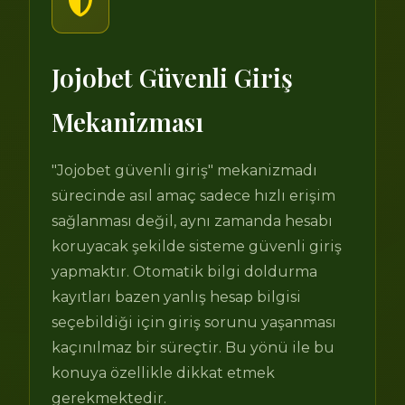
Jojobet Güvenli Giriş
Mekanizması
"Jojobet güvenli giriş" mekanizmadı
sürecinde asıl amaç sadece hızlı erişim
sağlanması değil, aynı zamanda hesabı
koruyacak şekilde sisteme güvenli giriş
yapmaktır. Otomatik bilgi doldurma
kayıtları bazen yanlış hesap bilgisi
seçebildiği için giriş sorunu yaşanması
kaçınılmaz bir süreçtir. Bu yönü ile bu
konuya özellikle dikkat etmek
gerekmektedir.