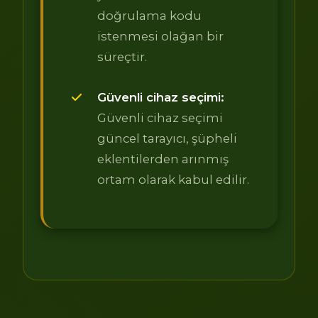
doğrulama kodu
istenmesi olağan bir
süreçtir.
Güvenli cihaz seçimi:
Güvenli cihaz seçimi
güncel tarayıcı, şüpheli
eklentilerden arınmış
ortam olarak kabul edilir.