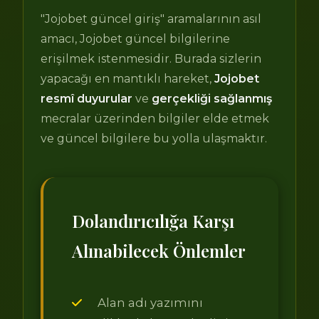
"Jojobet güncel giriş" aramalarının asıl
amacı, Jojobet güncel bilgilerine
erişilmek istenmesidir. Burada sizlerin
yapacağı en mantıklı hareket,
Jojobet
resmî duyurular
ve
gerçekliği sağlanmış
mecralar üzerinden bilgiler elde etmek
ve güncel bilgilere bu yolla ulaşmaktır.
Dolandırıcılığa Karşı
Alınabilecek Önlemler
Alan adı yazımını