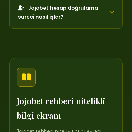
Jojobet hesap doğrulama
süreci nasıl işler?
Jojobet rehberi nitelikli
bilgi ekranı
Jojobet rehberi nitelikli bilgi ekranı