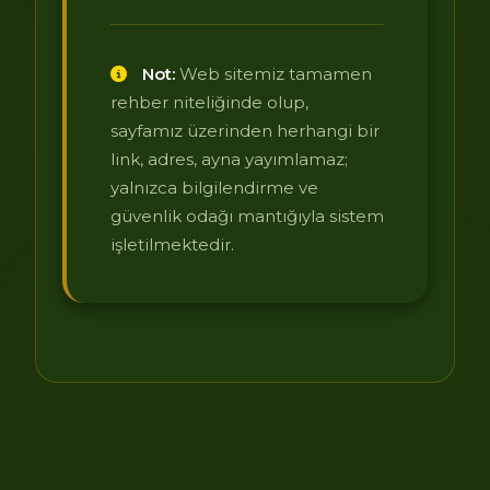
Not:
Web sitemiz tamamen
rehber niteliğinde olup,
sayfamız üzerinden herhangi bir
link, adres, ayna yayımlamaz;
yalnızca bilgilendirme ve
güvenlik odağı mantığıyla sistem
işletilmektedir.