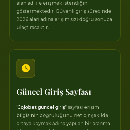
alan adı ile erişmek istendiğini
göstermektedir. Güvenli giriş sürecinde
2026 alan adına erişim sizi doğru sonuca
ulaştıracaktır.
Güncel Giriş Sayfası
"
Jojobet güncel giriş
" sayfası erişim
bilgisinin doğruluğunu net bir şekilde
ortaya koymak adına yapılan bir aranma