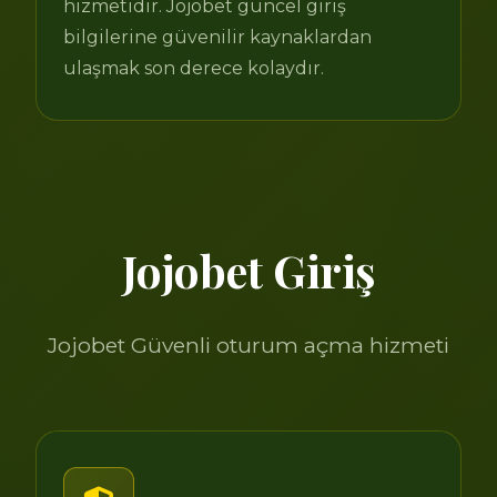
hizmetidir. Jojobet güncel giriş
bilgilerine güvenilir kaynaklardan
ulaşmak son derece kolaydır.
Jojobet Giriş
Jojobet Güvenli oturum açma hizmeti