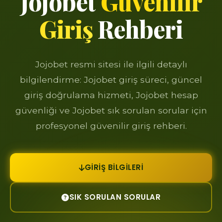
Jojobet
Güvenilir
Giriş
Rehberi
Jojobet resmi sitesi ile ilgili detaylı
bilgilendirme: Jojobet giriş süreci, güncel
giriş doğrulama hizmeti, Jojobet hesap
güvenliği ve Jojobet sık sorulan sorular için
profesyonel güvenilir giriş rehberi.
GIRIŞ BILGILERI
SIK SORULAN SORULAR