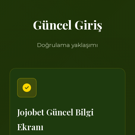
Güncel Giriş
Doğrulama yaklaşımı
Jojobet Güncel Bilgi
Ekranı