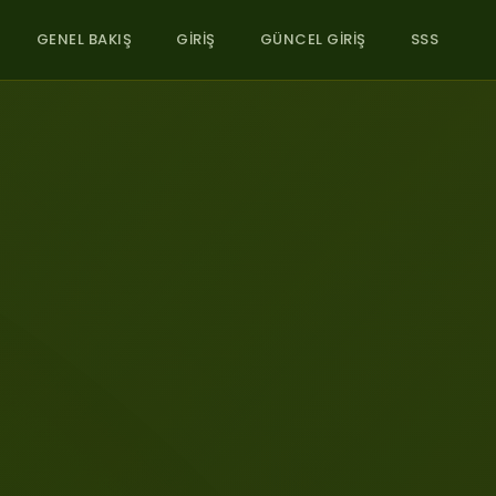
GENEL BAKIŞ
GIRIŞ
GÜNCEL GIRIŞ
SSS