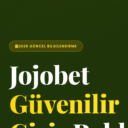
2026 GÜNCEL BILGILENDIRME
Jojobet
Güvenilir