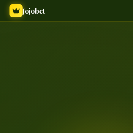
Jojobet