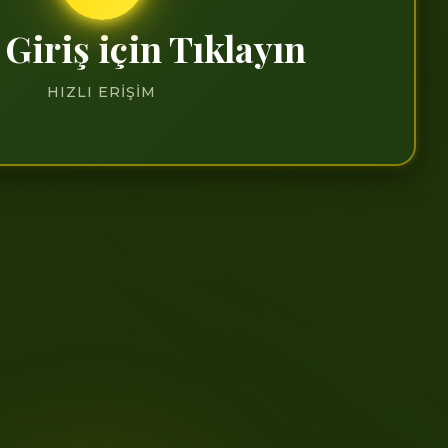
 Giriş için Tıklayın
HIZLI ERIŞIM