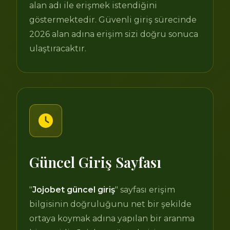
alan adı ile erişmek istendiğini
göstermektedir. Güvenli giriş sürecinde
2026 alan adına erişim sizi doğru sonuca
ulaştıracaktır.
Güncel Giriş Sayfası
"
Jojobet güncel giriş
" sayfası erişim
bilgisinin doğruluğunu net bir şekilde
ortaya koymak adına yapılan bir aranma