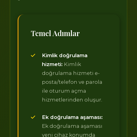
Temel Adımlar
Kimlik doğrulama
hizmeti:
Kimlik
doğrulama hizmeti e-
posta/telefon ve parola
ile oturum açma
hizmetlerinden oluşur.
Ek doğrulama aşaması:
Ek doğrulama aşaması
yeni cihaz konumda