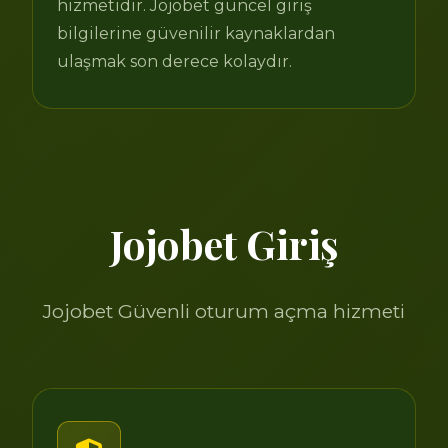
hizmetidir. Jojobet güncel giriş
bilgilerine güvenilir kaynaklardan
ulaşmak son derece kolaydır.
Jojobet Giriş
Jojobet Güvenli oturum açma hizmeti