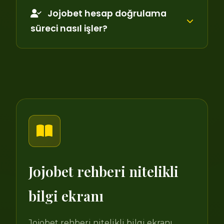
Jojobet hesap doğrulama
süreci nasıl işler?
Jojobet rehberi nitelikli
bilgi ekranı
Jojobet rehberi nitelikli bilgi ekranı