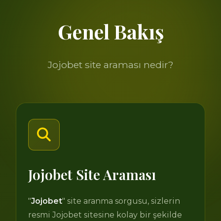
Genel Bakış
Jojobet site araması nedir?
Jojobet Site Araması
"
Jojobet
" site aranma sorgusu, sizlerin
resmi Jojobet sitesine kolay bir şekilde