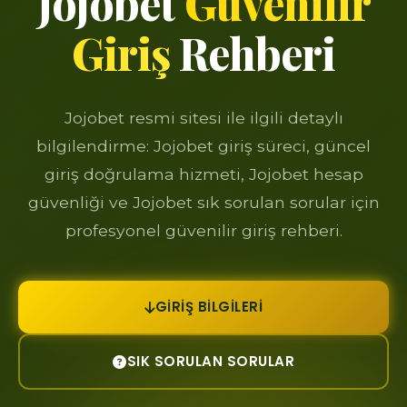
Jojobet
Güvenilir
Giriş
Rehberi
Jojobet resmi sitesi ile ilgili detaylı
bilgilendirme: Jojobet giriş süreci, güncel
giriş doğrulama hizmeti, Jojobet hesap
güvenliği ve Jojobet sık sorulan sorular için
profesyonel güvenilir giriş rehberi.
GIRIŞ BILGILERI
SIK SORULAN SORULAR