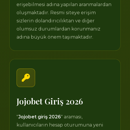
erişebilmesi adına yapılan aranmalardan
oluşmaktadır. Resmi siteye erişim
sizlerin dolandırıcılıktan ve diğer
olumsuz durumlardan korunmanız
adına büyük önem taşımaktadır.
Jojobet Giriş 2026
"
Jojobet giriş 2026
" araması,
kullanıcıların hesap oturumuna yeni