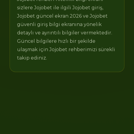
sizlere Jojobet ile ilgili Jojobet giriş,
Jojobet güncel ekran 2026 ve Jojobet
güvenli giriş bilgi ekranına yönelik
detaylı ve ayrıntılı bilgiler vermektedir.
Güncel bilgilere hızlı bir şekilde
ulaşmak için Jojobet rehberimizi sürekli
takip ediniz.