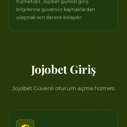
hizmetidir. Jojobet güncel giriş
bilgilerine güvenilir kaynaklardan
ulaşmak son derece kolaydır.
Jojobet Giriş
Jojobet Güvenli oturum açma hizmeti