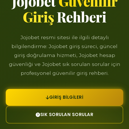
Jojobet
Güvenilir
Giriş
Rehberi
Jojobet resmi sitesi ile ilgili detaylı
bilgilendirme: Jojobet giriş süreci, güncel
giriş doğrulama hizmeti, Jojobet hesap
güvenliği ve Jojobet sık sorulan sorular için
profesyonel güvenilir giriş rehberi.
GIRIŞ BILGILERI
SIK SORULAN SORULAR