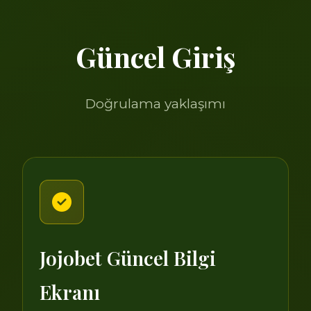
Güncel Giriş
Doğrulama yaklaşımı
Jojobet Güncel Bilgi
Ekranı