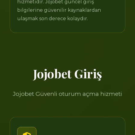
hizmetidir. Jojobet güncel giriş
bilgilerine güvenilir kaynaklardan
ulaşmak son derece kolaydır.
Jojobet Giriş
Jojobet Güvenli oturum açma hizmeti