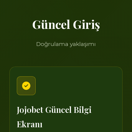
Güncel Giriş
Doğrulama yaklaşımı
Jojobet Güncel Bilgi
Ekranı