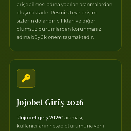
erişebilmesi adına yapılan aranmalardan
oluşmaktadır. Resmi siteye erişim
sizlerin dolandırıcılıktan ve diğer
olumsuz durumlardan korunmanız
adına büyük önem taşımaktadır.
Jojobet Giriş 2026
"
Jojobet giriş 2026
" araması,
kullanıcıların hesap oturumuna yeni