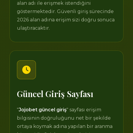
alan adı ile erişmek istendiğini
göstermektedir. Güvenli giriş sürecinde
2026 alan adına erişim sizi doğru sonuca
ulaştıracaktır.
Güncel Giriş Sayfası
"
Jojobet güncel giriş
" sayfası erişim
bilgisinin doğruluğunu net bir şekilde
ortaya koymak adına yapılan bir aranma