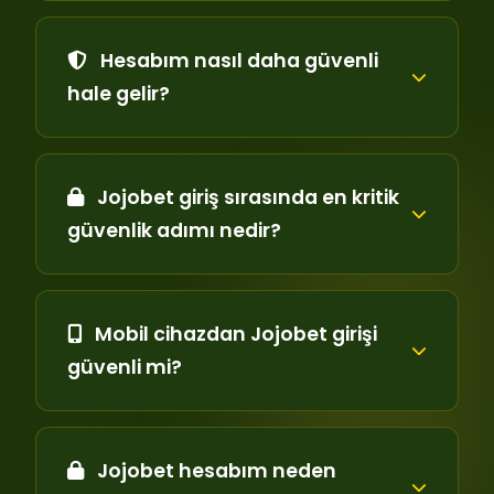
Hesabım nasıl daha güvenli
hale gelir?
Jojobet giriş sırasında en kritik
güvenlik adımı nedir?
Mobil cihazdan Jojobet girişi
güvenli mi?
Jojobet hesabım neden