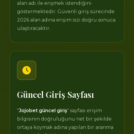
alan adı ile erişmek istendiğini
göstermektedir. Güvenli giriş sürecinde
2026 alan adına erişim sizi doğru sonuca
ulaştıracaktır.
Güncel Giriş Sayfası
"
Jojobet güncel giriş
" sayfası erişim
bilgisinin doğruluğunu net bir şekilde
ortaya koymak adına yapılan bir aranma