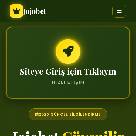
Jojobet
Siteye Giriş için Tıklayın
HIZLI ERIŞIM
2026 GÜNCEL BILGILENDIRME