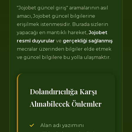
"Jojobet güncel giriş" aramalarının asıl
amacı, Jojobet güncel bilgilerine
erişilmek istenmesidir. Burada sizlerin
yapacağı en mantıklı hareket,
Jojobet
resmî duyurular
ve
gerçekliği sağlanmış
mecralar üzerinden bilgiler elde etmek
ve güncel bilgilere bu yolla ulaşmaktır.
Dolandırıcılığa Karşı
Alınabilecek Önlemler
Alan adı yazımını