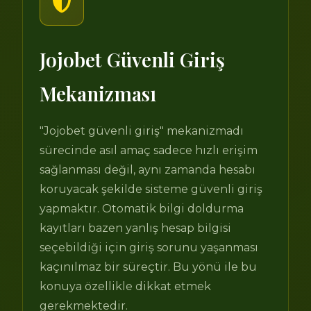
Jojobet Güvenli Giriş
Mekanizması
"Jojobet güvenli giriş" mekanizmadı
sürecinde asıl amaç sadece hızlı erişim
sağlanması değil, aynı zamanda hesabı
koruyacak şekilde sisteme güvenli giriş
yapmaktır. Otomatik bilgi doldurma
kayıtları bazen yanlış hesap bilgisi
seçebildiği için giriş sorunu yaşanması
kaçınılmaz bir süreçtir. Bu yönü ile bu
konuya özellikle dikkat etmek
gerekmektedir.