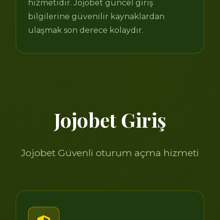
hizmetidir. Jojobet güncel giriş
bilgilerine güvenilir kaynaklardan
ulaşmak son derece kolaydır.
Jojobet Giriş
Jojobet Güvenli oturum açma hizmeti