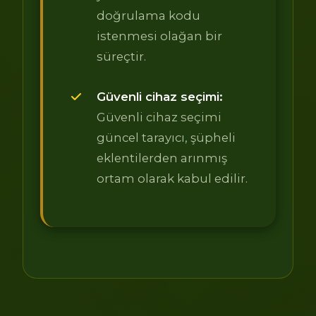
doğrulama kodu
istenmesi olağan bir
süreçtir.
Güvenli cihaz seçimi:
Güvenli cihaz seçimi
güncel tarayıcı, şüpheli
eklentilerden arınmış
ortam olarak kabul edilir.