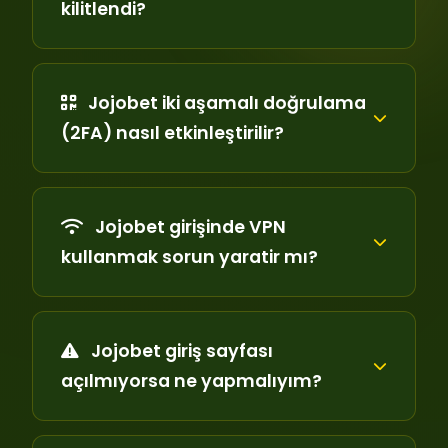
kilitlendi?
Jojobet iki aşamalı doğrulama
(2FA) nasıl etkinleştirilir?
Jojobet girişinde VPN
kullanmak sorun yaratir mı?
Jojobet giriş sayfası
açılmıyorsa ne yapmalıyım?