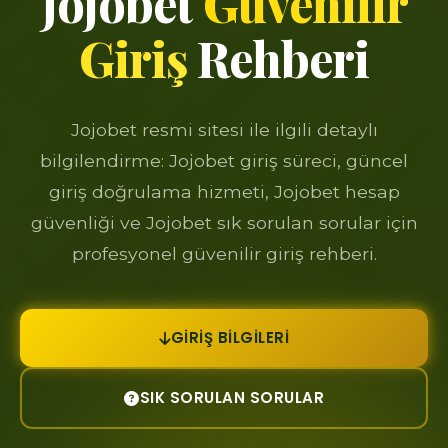
Jojobet
Güvenilir
Giriş
Rehberi
Jojobet resmi sitesi ile ilgili detaylı
bilgilendirme: Jojobet giriş süreci, güncel
giriş doğrulama hizmeti, Jojobet hesap
güvenliği ve Jojobet sık sorulan sorular için
profesyonel güvenilir giriş rehberi.
GIRIŞ BILGILERI
SIK SORULAN SORULAR