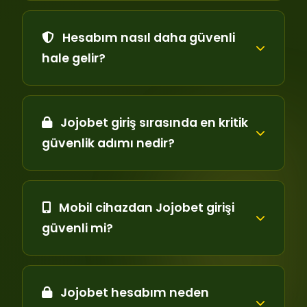
Hesabım nasıl daha güvenli
hale gelir?
Jojobet giriş sırasında en kritik
güvenlik adımı nedir?
Mobil cihazdan Jojobet girişi
güvenli mi?
Jojobet hesabım neden