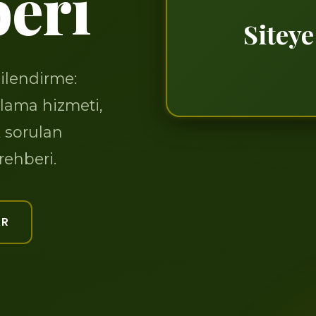
eri
Siteye
lgilendirme:
ulama hizmeti,
k sorulan
rehberi.
AR