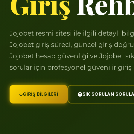
Giriş
Rehb
Jojobet resmi sitesi ile ilgili detaylı bi
Jojobet giriş süreci, güncel giriş doğr
Jojobet hesap güvenliği ve Jojobet sı
sorular için profesyonel güvenilir giriş 
GIRIŞ BILGILERI
SIK SORULAN SORUL