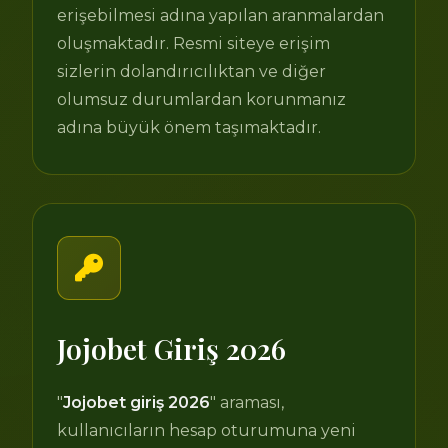
erişebilmesi adına yapılan aranmalardan
oluşmaktadır. Resmi siteye erişim
sizlerin dolandırıcılıktan ve diğer
olumsuz durumlardan korunmanız
adına büyük önem taşımaktadır.
Jojobet Giriş 2026
"
Jojobet giriş 2026
" araması,
kullanıcıların hesap oturumuna yeni