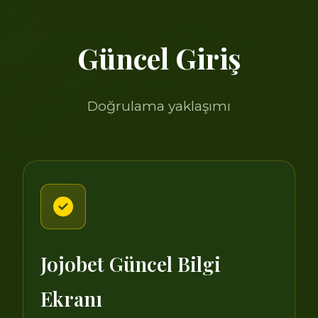
Güncel Giriş
Doğrulama yaklaşımı
Jojobet Güncel Bilgi
Ekranı