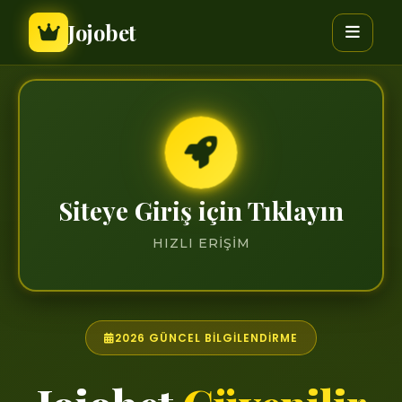
Jojobet
Siteye Giriş için Tıklayın
HIZLI ERIŞIM
2026 GÜNCEL BILGILENDIRME