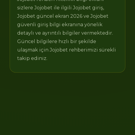
sizlere Jojobet ile ilgili Jojobet giriş,
Jojobet güncel ekran 2026 ve Jojobet
güvenli giriş bilgi ekranına yönelik
detaylı ve ayrıntılı bilgiler vermektedir.
Güncel bilgilere hızlı bir şekilde
ulaşmak için Jojobet rehberimizi sürekli
takip ediniz.