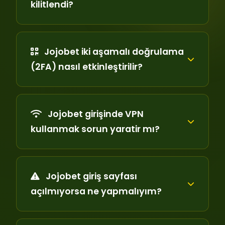
kilitlendi?
Jojobet iki aşamalı doğrulama
(2FA) nasıl etkinleştirilir?
Jojobet girişinde VPN
kullanmak sorun yaratir mı?
Jojobet giriş sayfası
açılmıyorsa ne yapmalıyım?