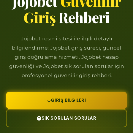
Jojobet
Güvenilir
Giriş
Rehberi
Jojobet resmi sitesi ile ilgili detaylı
bilgilendirme: Jojobet giriş süreci, güncel
giriş doğrulama hizmeti, Jojobet hesap
güvenliği ve Jojobet sık sorulan sorular için
profesyonel güvenilir giriş rehberi.
GIRIŞ BILGILERI
SIK SORULAN SORULAR