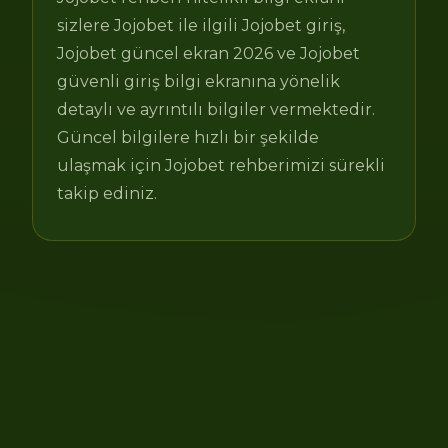
sizlere Jojobet ile ilgili Jojobet giriş,
Jojobet güncel ekran 2026 ve Jojobet
güvenli giriş bilgi ekranına yönelik
detaylı ve ayrıntılı bilgiler vermektedir.
Güncel bilgilere hızlı bir şekilde
ulaşmak için Jojobet rehberimizi sürekli
takip ediniz.