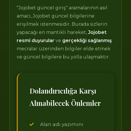
"Jojobet güncel giriş" aramalarının asıl
amacı, Jojobet güncel bilgilerine
erişilmek istenmesidir. Burada sizlerin
yapacağı en mantıklı hareket,
Jojobet
resmî duyurular
ve
gerçekliği sağlanmış
mecralar üzerinden bilgiler elde etmek
ve güncel bilgilere bu yolla ulaşmaktır.
Dolandırıcılığa Karşı
Alınabilecek Önlemler
Alan adı yazımını