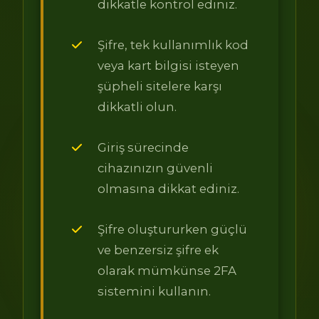
dikkatle kontrol ediniz.
Şifre, tek kullanımlık kod
veya kart bilgisi isteyen
şüpheli sitelere karşı
dikkatli olun.
Giriş sürecinde
cihazınızın güvenli
olmasına dikkat ediniz.
Şifre oluştururken güçlü
ve benzersiz şifre ek
olarak mümkünse 2FA
sistemini kullanın.