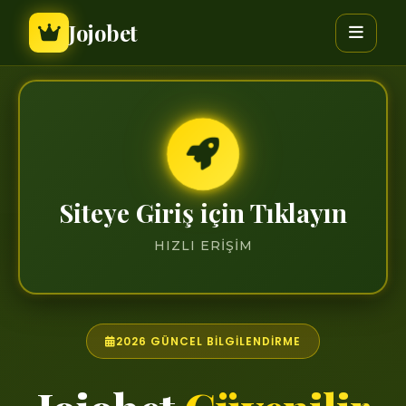
Jojobet
Siteye Giriş için Tıklayın
HIZLI ERIŞIM
2026 GÜNCEL BILGILENDIRME