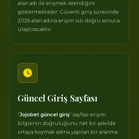
alan adı ile erişmek istendiğini
göstermektedir. Güvenli giriş sürecinde
2026 alan adına erişim sizi doğru sonuca
ulaştıracaktır.
Güncel Giriş Sayfası
"
Jojobet güncel giriş
" sayfası erişim
bilgisinin doğruluğunu net bir şekilde
ortaya koymak adına yapılan bir aranma