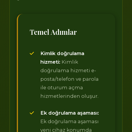
Temel Adımlar
Kimlik doğrulama
hizmeti:
Kimlik
doğrulama hizmeti e-
posta/telefon ve parola
ile oturum açma
hizmetlerinden oluşur.
Ek doğrulama aşaması:
Ek doğrulama aşaması
yeni cihaz konumda