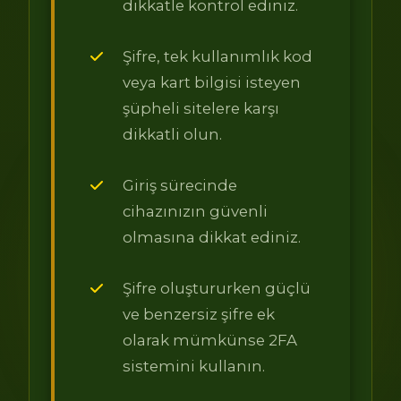
dikkatle kontrol ediniz.
Şifre, tek kullanımlık kod
veya kart bilgisi isteyen
şüpheli sitelere karşı
dikkatli olun.
Giriş sürecinde
cihazınızın güvenli
olmasına dikkat ediniz.
Şifre oluştururken güçlü
ve benzersiz şifre ek
olarak mümkünse 2FA
sistemini kullanın.