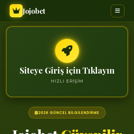
Jojobet
Siteye Giriş için Tıklayın
HIZLI ERIŞIM
2026 GÜNCEL BILGILENDIRME