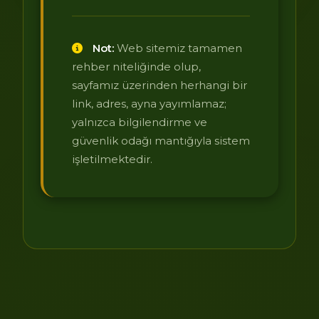
Not:
Web sitemiz tamamen
rehber niteliğinde olup,
sayfamız üzerinden herhangi bir
link, adres, ayna yayımlamaz;
yalnızca bilgilendirme ve
güvenlik odağı mantığıyla sistem
işletilmektedir.