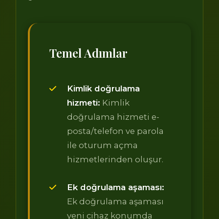
Temel Adımlar
Kimlik doğrulama
hizmeti:
Kimlik
doğrulama hizmeti e-
posta/telefon ve parola
ile oturum açma
hizmetlerinden oluşur.
Ek doğrulama aşaması:
Ek doğrulama aşaması
yeni cihaz konumda