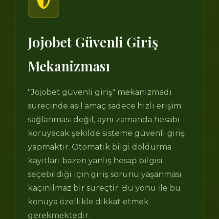
Jojobet Güvenli Giriş
Mekanizması
"Jojobet güvenli giriş" mekanizmadı
sürecinde asıl amaç sadece hızlı erişim
sağlanması değil, aynı zamanda hesabı
koruyacak şekilde sisteme güvenli giriş
yapmaktır. Otomatik bilgi doldurma
kayıtları bazen yanlış hesap bilgisi
seçebildiği için giriş sorunu yaşanması
kaçınılmaz bir süreçtir. Bu yönü ile bu
konuya özellikle dikkat etmek
gerekmektedir.