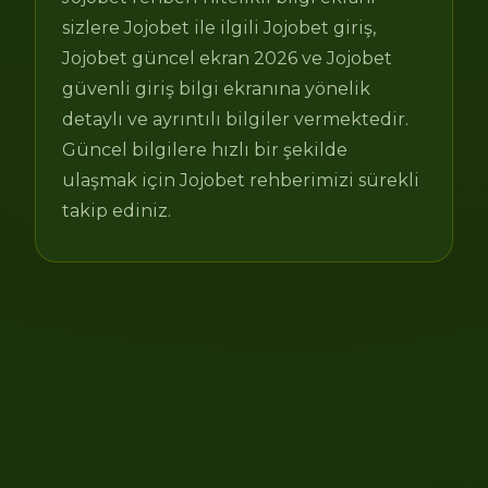
sizlere Jojobet ile ilgili Jojobet giriş,
Jojobet güncel ekran 2026 ve Jojobet
güvenli giriş bilgi ekranına yönelik
detaylı ve ayrıntılı bilgiler vermektedir.
Güncel bilgilere hızlı bir şekilde
ulaşmak için Jojobet rehberimizi sürekli
takip ediniz.