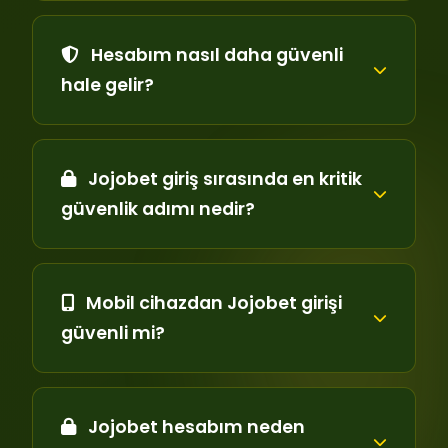
Hesabım nasıl daha güvenli
hale gelir?
Jojobet giriş sırasında en kritik
güvenlik adımı nedir?
Mobil cihazdan Jojobet girişi
güvenli mi?
Jojobet hesabım neden