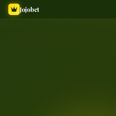
Jojobet