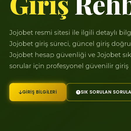
Giriş
Rehb
Jojobet resmi sitesi ile ilgili detaylı bi
Jojobet giriş süreci, güncel giriş doğr
Jojobet hesap güvenliği ve Jojobet sı
sorular için profesyonel güvenilir giriş 
GIRIŞ BILGILERI
SIK SORULAN SORUL