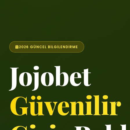
2026 GÜNCEL BILGILENDIRME
Jojobet
Güvenilir