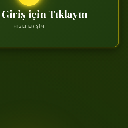
 Giriş için Tıklayın
HIZLI ERIŞIM