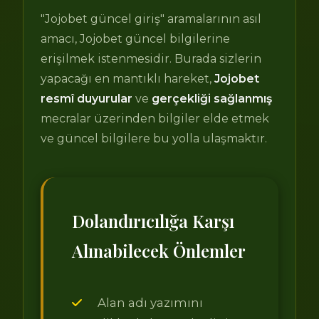
"Jojobet güncel giriş" aramalarının asıl
amacı, Jojobet güncel bilgilerine
erişilmek istenmesidir. Burada sizlerin
yapacağı en mantıklı hareket,
Jojobet
resmî duyurular
ve
gerçekliği sağlanmış
mecralar üzerinden bilgiler elde etmek
ve güncel bilgilere bu yolla ulaşmaktır.
Dolandırıcılığa Karşı
Alınabilecek Önlemler
Alan adı yazımını