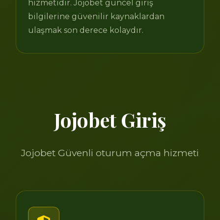
hizmetidir. Jojobet güncel giriş
bilgilerine güvenilir kaynaklardan
ulaşmak son derece kolaydır.
Jojobet Giriş
Jojobet Güvenli oturum açma hizmeti