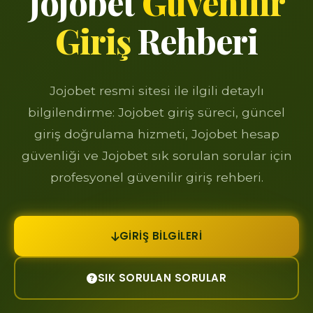
Jojobet
Güvenilir
Giriş
Rehberi
Jojobet resmi sitesi ile ilgili detaylı
bilgilendirme: Jojobet giriş süreci, güncel
giriş doğrulama hizmeti, Jojobet hesap
güvenliği ve Jojobet sık sorulan sorular için
profesyonel güvenilir giriş rehberi.
GIRIŞ BILGILERI
SIK SORULAN SORULAR