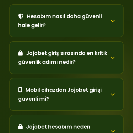
Hesabım nasıl daha güvenli
hale gelir?
Jojobet giriş sırasında en kritik
güvenlik adımı nedir?
Mobil cihazdan Jojobet girişi
güvenli mi?
Jojobet hesabım neden