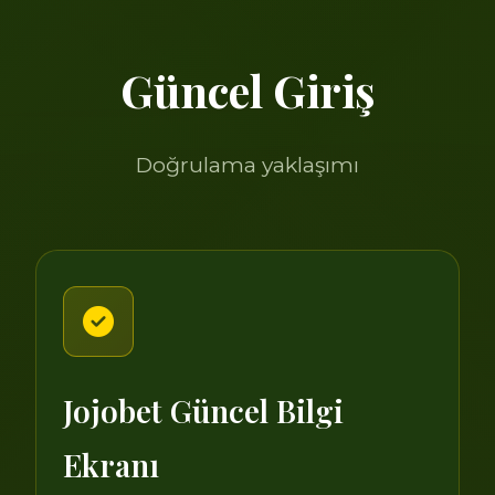
Güncel Giriş
Doğrulama yaklaşımı
Jojobet Güncel Bilgi
Ekranı