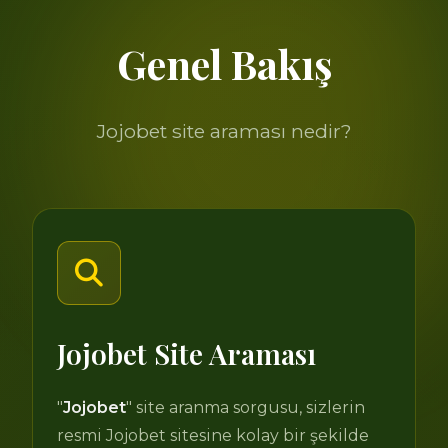
Genel Bakış
Jojobet site araması nedir?
Jojobet Site Araması
"
Jojobet
" site aranma sorgusu, sizlerin
resmi Jojobet sitesine kolay bir şekilde