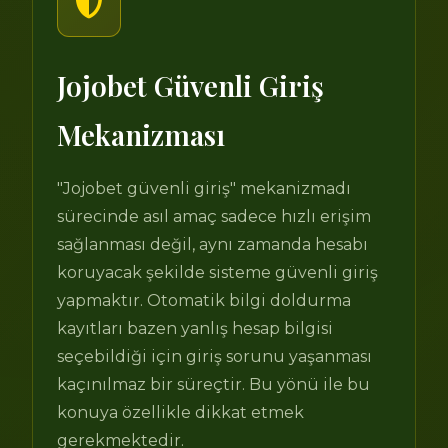
Jojobet Güvenli Giriş
Mekanizması
"Jojobet güvenli giriş" mekanizmadı
sürecinde asıl amaç sadece hızlı erişim
sağlanması değil, aynı zamanda hesabı
koruyacak şekilde sisteme güvenli giriş
yapmaktır. Otomatik bilgi doldurma
kayıtları bazen yanlış hesap bilgisi
seçebildiği için giriş sorunu yaşanması
kaçınılmaz bir süreçtir. Bu yönü ile bu
konuya özellikle dikkat etmek
gerekmektedir.