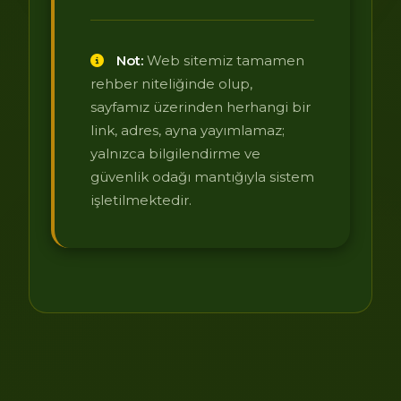
Not:
Web sitemiz tamamen
rehber niteliğinde olup,
sayfamız üzerinden herhangi bir
link, adres, ayna yayımlamaz;
yalnızca bilgilendirme ve
güvenlik odağı mantığıyla sistem
işletilmektedir.