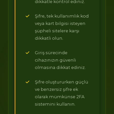
dikkatle kontrol ediniz.
Şifre, tek kullanımlık kod
veya kart bilgisi isteyen
şüpheli sitelere karşı
dikkatli olun.
Giriş sürecinde
cihazınızın güvenli
olmasına dikkat ediniz.
Şifre oluştururken güçlü
ve benzersiz şifre ek
olarak mümkünse 2FA
sistemini kullanın.