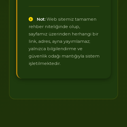
Not:
Web sitemiz tamamen
rehber niteliğinde olup,
sayfamız üzerinden herhangi bir
link, adres, ayna yayımlamaz;
yalnızca bilgilendirme ve
güvenlik odağı mantığıyla sistem
işletilmektedir.