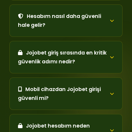
Hesabım nasıl daha güvenli
hale gelir?
Jojobet giriş sırasında en kritik
güvenlik adımı nedir?
Mobil cihazdan Jojobet girişi
güvenli mi?
Jojobet hesabım neden