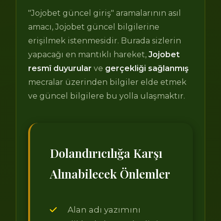
"Jojobet güncel giriş" aramalarının asıl
amacı, Jojobet güncel bilgilerine
erişilmek istenmesidir. Burada sizlerin
yapacağı en mantıklı hareket,
Jojobet
resmî duyurular
ve
gerçekliği sağlanmış
mecralar üzerinden bilgiler elde etmek
ve güncel bilgilere bu yolla ulaşmaktır.
Dolandırıcılığa Karşı
Alınabilecek Önlemler
Alan adı yazımını