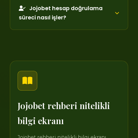
Jojobet hesap doğrulama
süreci nasıl işler?
Jojobet rehberi nitelikli
bilgi ekranı
Jojobet rehberi nitelikli bilgi ekranı