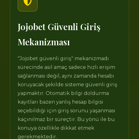
Jojobet Güvenli Giriş
Mekanizması
"Jojobet güvenli giriş" mekanizmadı
sürecinde asıl amaç sadece hızlı erişim
sağlanması değil, aynı zamanda hesabı
koruyacak şekilde sisteme güvenli giriş
yapmaktır. Otomatik bilgi doldurma
kayıtları bazen yanlış hesap bilgisi
seçebildiği için giriş sorunu yaşanması
kaçınılmaz bir süreçtir. Bu yönü ile bu
konuya özellikle dikkat etmek
gerekmektedir.