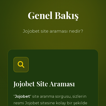
Genel Bakış
Jojobet site araması nedir?
Jojobet Site Araması
"
Jojobet
" site aranma sorgusu, sizlerin
resmi Jojobet sitesine kolay bir şekilde