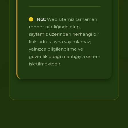
Not:
Web sitemiz tamamen
rehber niteliğinde olup,
sayfamız üzerinden herhangi bir
link, adres, ayna yayımlamaz;
yalnızca bilgilendirme ve
güvenlik odağı mantığıyla sistem
işletilmektedir.