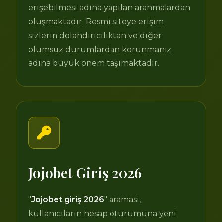
erişebilmesi adına yapılan aranmalardan
oluşmaktadır. Resmi siteye erişim
sizlerin dolandırıcılıktan ve diğer
olumsuz durumlardan korunmanız
adına büyük önem taşımaktadır.
Jojobet Giriş 2026
"
Jojobet giriş 2026
" araması,
kullanıcıların hesap oturumuna yeni