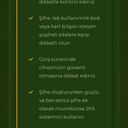
dikkatle kontrol ediniz.
Şifre, tek kullanımlık kod
veya kart bilgisi isteyen
şüpheli sitelere karşı
dikkatli olun.
Giriş sürecinde
cihazınızın güvenli
olmasına dikkat ediniz.
Şifre oluştururken güçlü
ve benzersiz şifre ek
olarak mümkünse 2FA
sistemini kullanın.