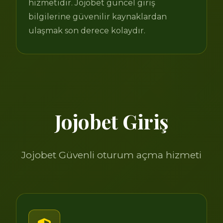
hizmetidir. Jojobet güncel giriş
bilgilerine güvenilir kaynaklardan
ulaşmak son derece kolaydır.
Jojobet Giriş
Jojobet Güvenli oturum açma hizmeti