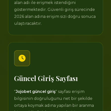
alan adı ile erişmek istendiğini
göstermektedir. Güvenli giriş sürecinde
2026 alan adına erişim sizi doğru sonuca
ulaştıracaktır.
Güncel Giriş Sayfası
"
Jojobet güncel giriş
" sayfası erişim
bilgisinin doğruluğunu net bir şekilde
ortaya koymak adına yapılan bir aranma