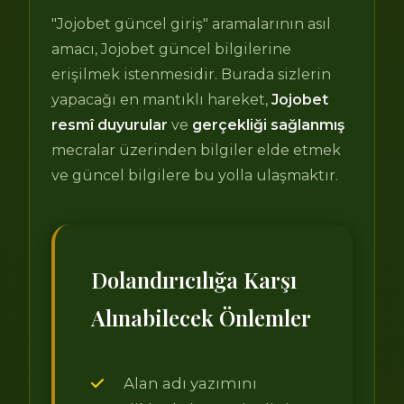
"Jojobet güncel giriş" aramalarının asıl
amacı, Jojobet güncel bilgilerine
erişilmek istenmesidir. Burada sizlerin
yapacağı en mantıklı hareket,
Jojobet
resmî duyurular
ve
gerçekliği sağlanmış
mecralar üzerinden bilgiler elde etmek
ve güncel bilgilere bu yolla ulaşmaktır.
Dolandırıcılığa Karşı
Alınabilecek Önlemler
Alan adı yazımını