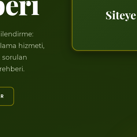
eri
Siteye
lgilendirme:
ulama hizmeti,
k sorulan
rehberi.
AR