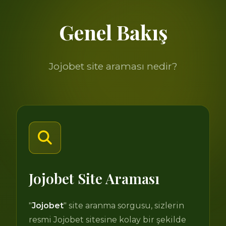
Genel Bakış
Jojobet site araması nedir?
Jojobet Site Araması
"
Jojobet
" site aranma sorgusu, sizlerin
resmi Jojobet sitesine kolay bir şekilde