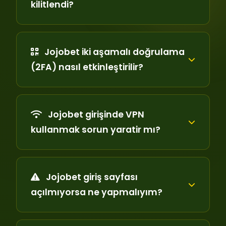
kilitlendi?
Jojobet iki aşamalı doğrulama
(2FA) nasıl etkinleştirilir?
Jojobet girişinde VPN
kullanmak sorun yaratir mı?
Jojobet giriş sayfası
açılmıyorsa ne yapmalıyım?