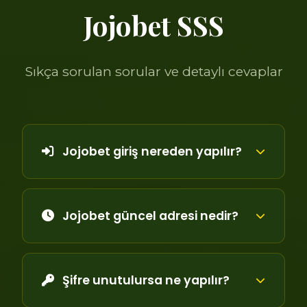
Jojobet SSS
Sıkça sorulan sorular ve detaylı cevaplar
Jojobet giriş nereden yapılır?
Jojobet güncel adresi nedir?
Şifre unutulursa ne yapılır?