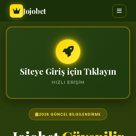
Jojobet
Siteye Giriş için Tıklayın
HIZLI ERIŞIM
2026 GÜNCEL BILGILENDIRME