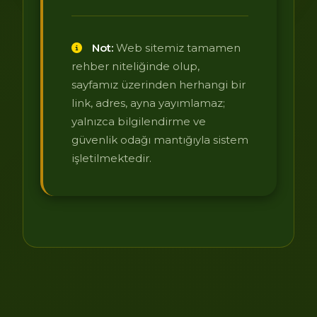
Not:
Web sitemiz tamamen
rehber niteliğinde olup,
sayfamız üzerinden herhangi bir
link, adres, ayna yayımlamaz;
yalnızca bilgilendirme ve
güvenlik odağı mantığıyla sistem
işletilmektedir.