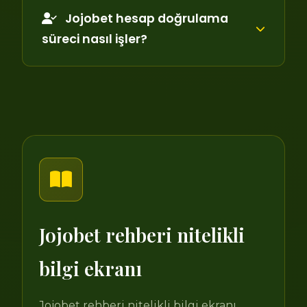
Jojobet hesap doğrulama
süreci nasıl işler?
Jojobet rehberi nitelikli
bilgi ekranı
Jojobet rehberi nitelikli bilgi ekranı