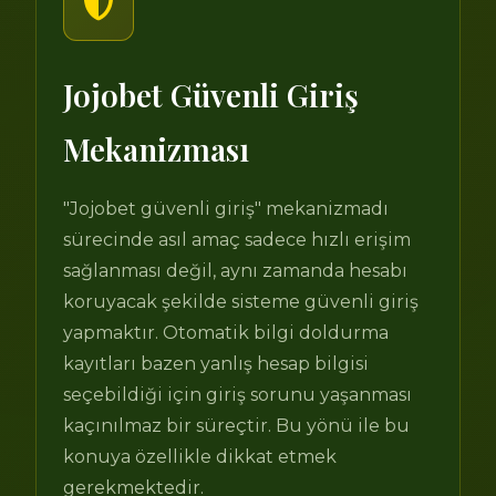
Jojobet Güvenli Giriş
Mekanizması
"Jojobet güvenli giriş" mekanizmadı
sürecinde asıl amaç sadece hızlı erişim
sağlanması değil, aynı zamanda hesabı
koruyacak şekilde sisteme güvenli giriş
yapmaktır. Otomatik bilgi doldurma
kayıtları bazen yanlış hesap bilgisi
seçebildiği için giriş sorunu yaşanması
kaçınılmaz bir süreçtir. Bu yönü ile bu
konuya özellikle dikkat etmek
gerekmektedir.