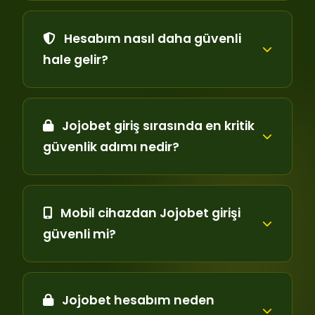
Hesabım nasıl daha güvenli
hale gelir?
Jojobet giriş sırasında en kritik
güvenlik adımı nedir?
Mobil cihazdan Jojobet girişi
güvenli mi?
Jojobet hesabım neden