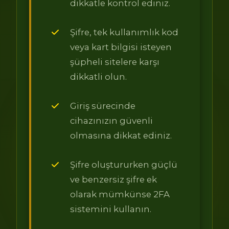
dikkatle kontrol ediniz.
Şifre, tek kullanımlık kod
veya kart bilgisi isteyen
şüpheli sitelere karşı
dikkatli olun.
Giriş sürecinde
cihazınızın güvenli
olmasına dikkat ediniz.
Şifre oluştururken güçlü
ve benzersiz şifre ek
olarak mümkünse 2FA
sistemini kullanın.