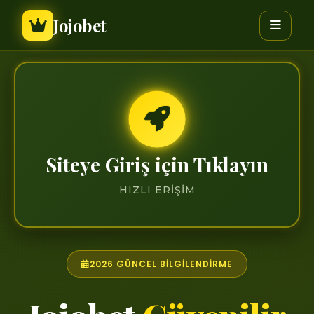
Jojobet
Siteye Giriş için Tıklayın
HIZLI ERIŞIM
2026 GÜNCEL BILGILENDIRME