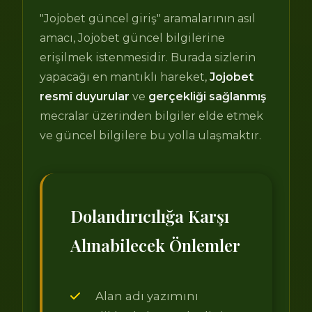
"Jojobet güncel giriş" aramalarının asıl
amacı, Jojobet güncel bilgilerine
erişilmek istenmesidir. Burada sizlerin
yapacağı en mantıklı hareket,
Jojobet
resmî duyurular
ve
gerçekliği sağlanmış
mecralar üzerinden bilgiler elde etmek
ve güncel bilgilere bu yolla ulaşmaktır.
Dolandırıcılığa Karşı
Alınabilecek Önlemler
Alan adı yazımını