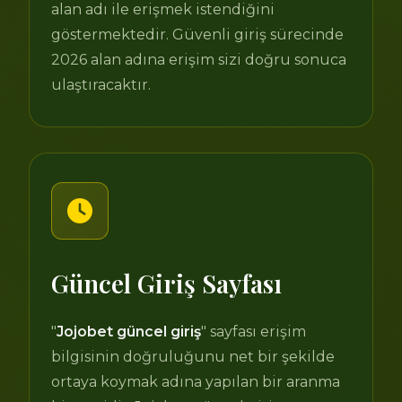
alan adı ile erişmek istendiğini
göstermektedir. Güvenli giriş sürecinde
2026 alan adına erişim sizi doğru sonuca
ulaştıracaktır.
Güncel Giriş Sayfası
"
Jojobet güncel giriş
" sayfası erişim
bilgisinin doğruluğunu net bir şekilde
ortaya koymak adına yapılan bir aranma