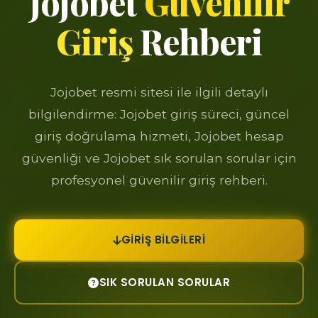
Jojobet
Güvenilir
Giriş
Rehberi
Jojobet resmi sitesi ile ilgili detaylı
bilgilendirme: Jojobet giriş süreci, güncel
giriş doğrulama hizmeti, Jojobet hesap
güvenliği ve Jojobet sık sorulan sorular için
profesyonel güvenilir giriş rehberi.
GIRIŞ BILGILERI
SIK SORULAN SORULAR