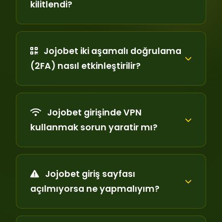
kilitlendi?
Jojobet iki aşamalı doğrulama
(2FA) nasıl etkinleştirilir?
Jojobet girişinde VPN
kullanmak sorun yaratir mı?
Jojobet giriş sayfası
açılmıyorsa ne yapmalıyım?