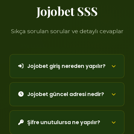
Jojobet SSS
Sıkça sorulan sorular ve detaylı cevaplar
Jojobet giriş nereden yapılır?
Jojobet güncel adresi nedir?
Şifre unutulursa ne yapılır?