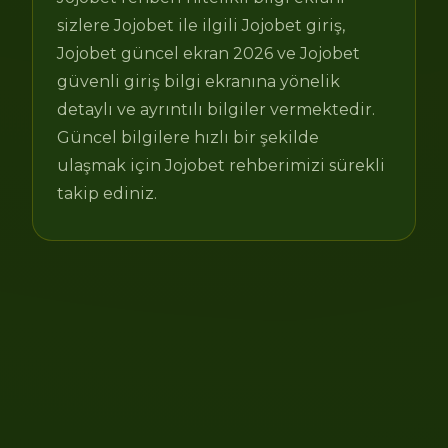
sizlere Jojobet ile ilgili Jojobet giriş,
Jojobet güncel ekran 2026 ve Jojobet
güvenli giriş bilgi ekranına yönelik
detaylı ve ayrıntılı bilgiler vermektedir.
Güncel bilgilere hızlı bir şekilde
ulaşmak için Jojobet rehberimizi sürekli
takip ediniz.