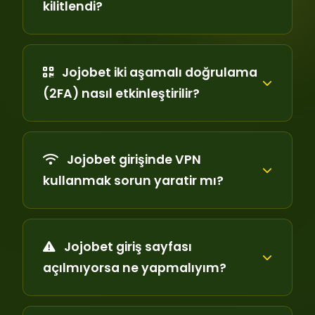
kilitlendi?
Jojobet iki aşamalı doğrulama
(2FA) nasıl etkinleştirilir?
Jojobet girişinde VPN
kullanmak sorun yaratir mı?
Jojobet giriş sayfası
açılmıyorsa ne yapmalıyım?