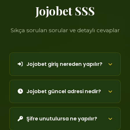
Jojobet SSS
Sıkça sorulan sorular ve detaylı cevaplar
Jojobet giriş nereden yapılır?
Jojobet güncel adresi nedir?
Şifre unutulursa ne yapılır?