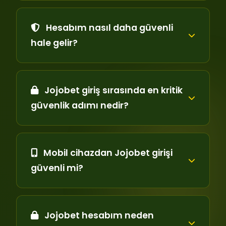
Hesabım nasıl daha güvenli
hale gelir?
Jojobet giriş sırasında en kritik
güvenlik adımı nedir?
Mobil cihazdan Jojobet girişi
güvenli mi?
Jojobet hesabım neden