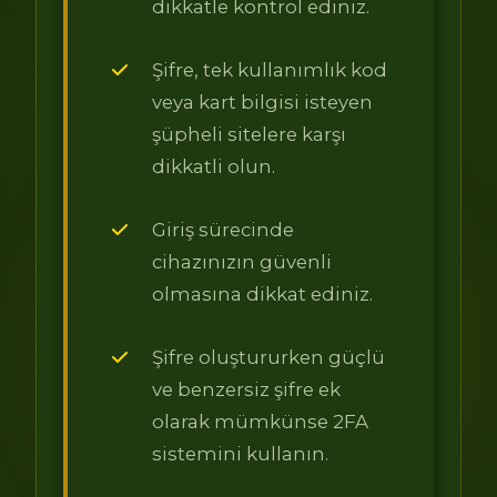
dikkatle kontrol ediniz.
Şifre, tek kullanımlık kod
veya kart bilgisi isteyen
şüpheli sitelere karşı
dikkatli olun.
Giriş sürecinde
cihazınızın güvenli
olmasına dikkat ediniz.
Şifre oluştururken güçlü
ve benzersiz şifre ek
olarak mümkünse 2FA
sistemini kullanın.