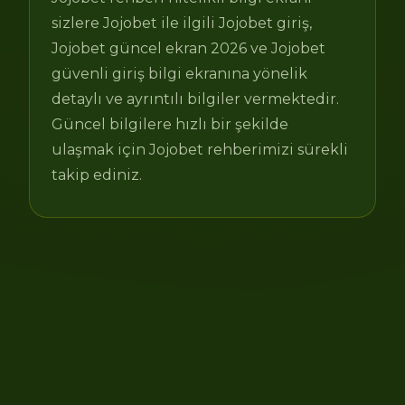
sizlere Jojobet ile ilgili Jojobet giriş,
Jojobet güncel ekran 2026 ve Jojobet
güvenli giriş bilgi ekranına yönelik
detaylı ve ayrıntılı bilgiler vermektedir.
Güncel bilgilere hızlı bir şekilde
ulaşmak için Jojobet rehberimizi sürekli
takip ediniz.