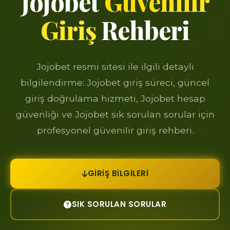
Jojobet
Güvenilir
Giriş
Rehberi
Jojobet resmi sitesi ile ilgili detaylı
bilgilendirme: Jojobet giriş süreci, güncel
giriş doğrulama hizmeti, Jojobet hesap
güvenliği ve Jojobet sık sorulan sorular için
profesyonel güvenilir giriş rehberi.
GIRIŞ BILGILERI
SIK SORULAN SORULAR