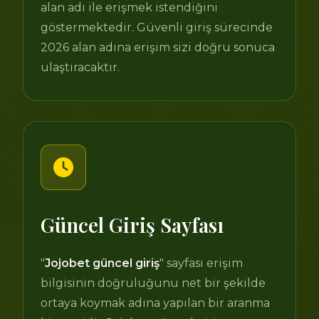
alan adı ile erişmek istendiğini
göstermektedir. Güvenli giriş sürecinde
2026 alan adına erişim sizi doğru sonuca
ulaştıracaktır.
Güncel Giriş Sayfası
"
Jojobet güncel giriş
" sayfası erişim
bilgisinin doğruluğunu net bir şekilde
ortaya koymak adına yapılan bir aranma