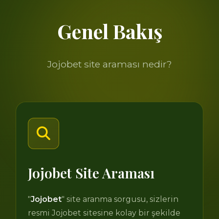
Genel Bakış
Jojobet site araması nedir?
Jojobet Site Araması
"
Jojobet
" site aranma sorgusu, sizlerin
resmi Jojobet sitesine kolay bir şekilde