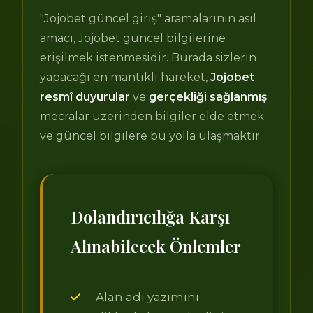
"Jojobet güncel giriş" aramalarının asıl
amacı, Jojobet güncel bilgilerine
erişilmek istenmesidir. Burada sizlerin
yapacağı en mantıklı hareket,
Jojobet
resmî duyurular
ve
gerçekliği sağlanmış
mecralar üzerinden bilgiler elde etmek
ve güncel bilgilere bu yolla ulaşmaktır.
Dolandırıcılığa Karşı
Alınabilecek Önlemler
Alan adı yazımını