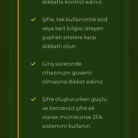
dikkatle kontrol ediniz.
Şifre, tek kullanımlık kod
veya kart bilgisi isteyen
şüpheli sitelere karşı
dikkatli olun.
Giriş sürecinde
cihazınızın güvenli
olmasına dikkat ediniz.
Şifre oluştururken güçlü
ve benzersiz şifre ek
olarak mümkünse 2FA
sistemini kullanın.