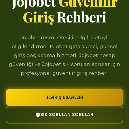
Jojobet
Güvenilir
Giriş
Rehberi
Jojobet resmi sitesi ile ilgili detaylı
bilgilendirme: Jojobet giriş süreci, güncel
giriş doğrulama hizmeti, Jojobet hesap
güvenliği ve Jojobet sık sorulan sorular için
profesyonel güvenilir giriş rehberi.
GIRIŞ BILGILERI
SIK SORULAN SORULAR