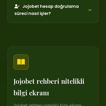
Jojobet hesap doğrulama
süreci nasıl işler?
Jojobet rehberi nitelikli
bilgi ekranı
Jojobet rehberi nitelikli bilgi ekranı