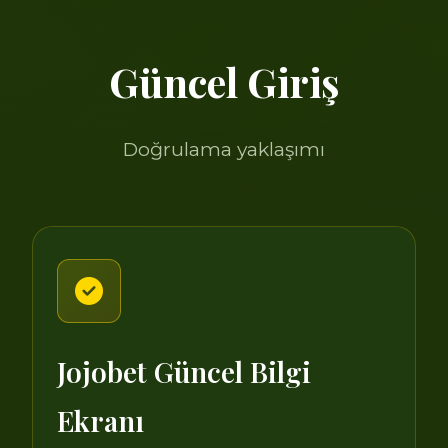
Güncel Giriş
Doğrulama yaklaşımı
Jojobet Güncel Bilgi
Ekranı