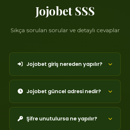
Jojobet SSS
Sıkça sorulan sorular ve detaylı cevaplar
Jojobet giriş nereden yapılır?
Jojobet güncel adresi nedir?
Şifre unutulursa ne yapılır?