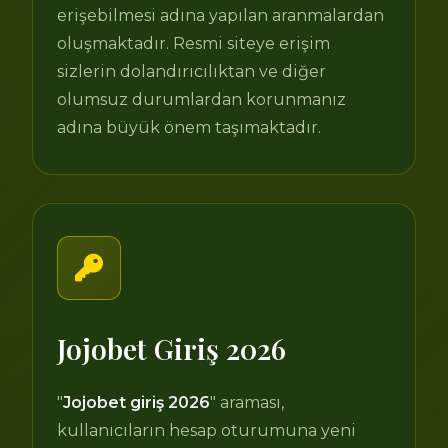
erişebilmesi adına yapılan aranmalardan
oluşmaktadır. Resmi siteye erişim
sizlerin dolandırıcılıktan ve diğer
olumsuz durumlardan korunmanız
adına büyük önem taşımaktadır.
Jojobet Giriş 2026
"
Jojobet giriş 2026
" araması,
kullanıcıların hesap oturumuna yeni