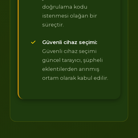
doğrulama kodu
istenmesi olağan bir
süreçtir.
Güvenli cihaz seçimi:
Güvenli cihaz seçimi
güncel tarayıcı, şüpheli
eklentilerden arınmış
ortam olarak kabul edilir.