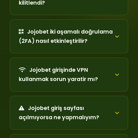
kilitlendi?
Jojobet iki aşamalı doğrulama
(2FA) nasıl etkinleştirilir?
Jojobet girişinde VPN
kullanmak sorun yaratir mı?
Jojobet giriş sayfası
açılmıyorsa ne yapmalıyım?