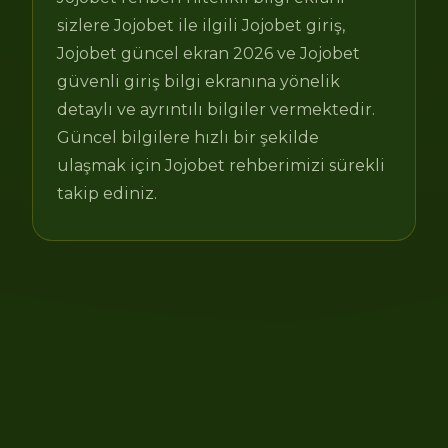
sizlere Jojobet ile ilgili Jojobet giriş,
Jojobet güncel ekran 2026 ve Jojobet
güvenli giriş bilgi ekranına yönelik
detaylı ve ayrıntılı bilgiler vermektedir.
Güncel bilgilere hızlı bir şekilde
ulaşmak için Jojobet rehberimizi sürekli
takip ediniz.