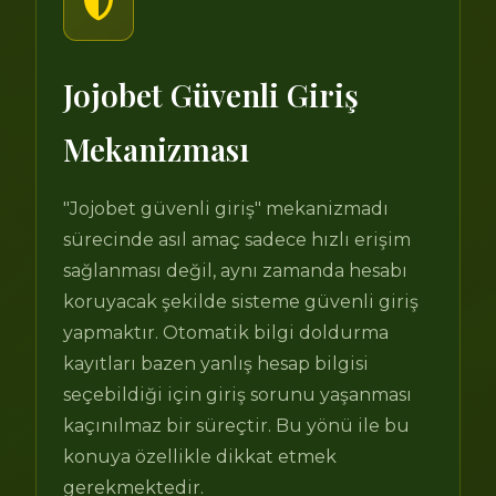
Jojobet Güvenli Giriş
Mekanizması
"Jojobet güvenli giriş" mekanizmadı
sürecinde asıl amaç sadece hızlı erişim
sağlanması değil, aynı zamanda hesabı
koruyacak şekilde sisteme güvenli giriş
yapmaktır. Otomatik bilgi doldurma
kayıtları bazen yanlış hesap bilgisi
seçebildiği için giriş sorunu yaşanması
kaçınılmaz bir süreçtir. Bu yönü ile bu
konuya özellikle dikkat etmek
gerekmektedir.