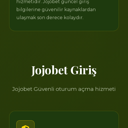
hizmetidir. Jojobet güncel giriş
bilgilerine güvenilir kaynaklardan
ulaşmak son derece kolaydır.
Jojobet Giriş
Jojobet Güvenli oturum açma hizmeti