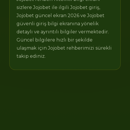
sizlere Jojobet ile ilgili Jojobet giriş,
Jojobet güncel ekran 2026 ve Jojobet
güvenli giriş bilgi ekranına yönelik
detaylı ve ayrıntılı bilgiler vermektedir.
Güncel bilgilere hızlı bir şekilde
ulaşmak için Jojobet rehberimizi sürekli
takip ediniz.