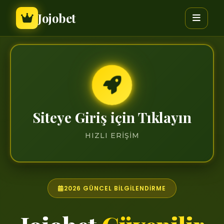
Jojobet
Siteye Giriş için Tıklayın
HIZLI ERIŞIM
2026 GÜNCEL BILGILENDIRME