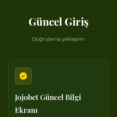
Güncel Giriş
Doğrulama yaklaşımı
Jojobet Güncel Bilgi
Ekranı