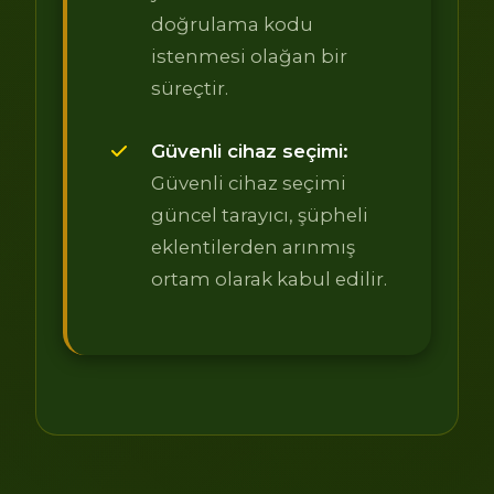
doğrulama kodu
istenmesi olağan bir
süreçtir.
Güvenli cihaz seçimi:
Güvenli cihaz seçimi
güncel tarayıcı, şüpheli
eklentilerden arınmış
ortam olarak kabul edilir.