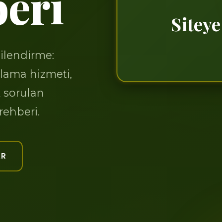
eri
Siteye
lgilendirme:
ulama hizmeti,
k sorulan
rehberi.
AR