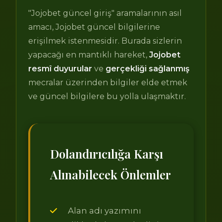
"Jojobet güncel giriş" aramalarının asıl
amacı, Jojobet güncel bilgilerine
erişilmek istenmesidir. Burada sizlerin
yapacağı en mantıklı hareket,
Jojobet
resmî duyurular
ve
gerçekliği sağlanmış
mecralar üzerinden bilgiler elde etmek
ve güncel bilgilere bu yolla ulaşmaktır.
Dolandırıcılığa Karşı
Alınabilecek Önlemler
Alan adı yazımını