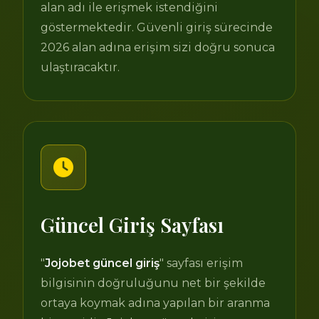
alan adı ile erişmek istendiğini
göstermektedir. Güvenli giriş sürecinde
2026 alan adına erişim sizi doğru sonuca
ulaştıracaktır.
Güncel Giriş Sayfası
"
Jojobet güncel giriş
" sayfası erişim
bilgisinin doğruluğunu net bir şekilde
ortaya koymak adına yapılan bir aranma