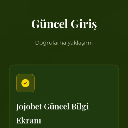
Güncel Giriş
Doğrulama yaklaşımı
Jojobet Güncel Bilgi
Ekranı