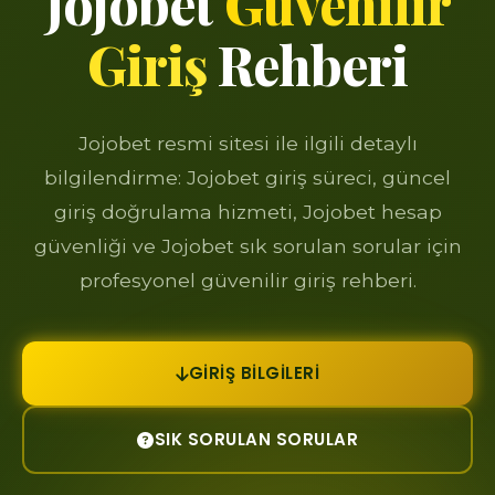
Jojobet
Güvenilir
Giriş
Rehberi
Jojobet resmi sitesi ile ilgili detaylı
bilgilendirme: Jojobet giriş süreci, güncel
giriş doğrulama hizmeti, Jojobet hesap
güvenliği ve Jojobet sık sorulan sorular için
profesyonel güvenilir giriş rehberi.
GIRIŞ BILGILERI
SIK SORULAN SORULAR