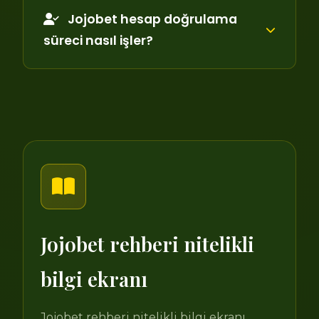
Jojobet hesap doğrulama
süreci nasıl işler?
Jojobet rehberi nitelikli
bilgi ekranı
Jojobet rehberi nitelikli bilgi ekranı