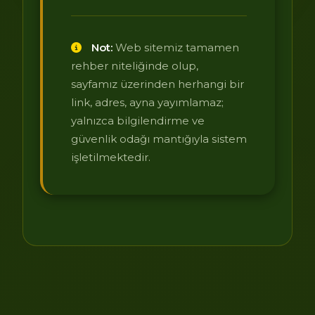
Not:
Web sitemiz tamamen
rehber niteliğinde olup,
sayfamız üzerinden herhangi bir
link, adres, ayna yayımlamaz;
yalnızca bilgilendirme ve
güvenlik odağı mantığıyla sistem
işletilmektedir.