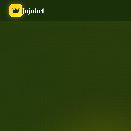
Jojobet