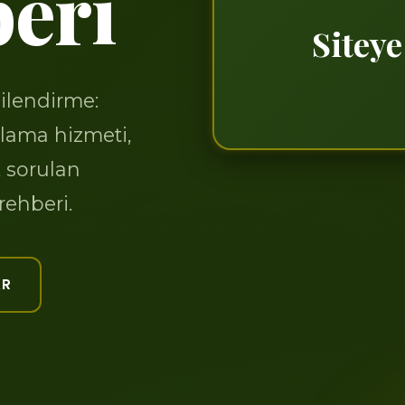
eri
Siteye
lgilendirme:
ulama hizmeti,
k sorulan
rehberi.
AR