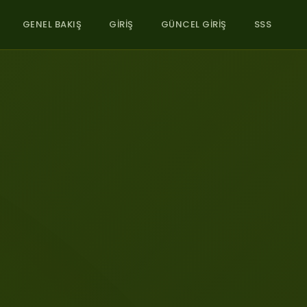
GENEL BAKIŞ
GIRIŞ
GÜNCEL GIRIŞ
SSS