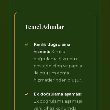
Temel Adımlar
Kimlik doğrulama
hizmeti:
Kimlik
doğrulama hizmeti e-
posta/telefon ve parola
ile oturum açma
hizmetlerinden oluşur.
Ek doğrulama aşaması:
Ek doğrulama aşaması
yeni cihaz konumda