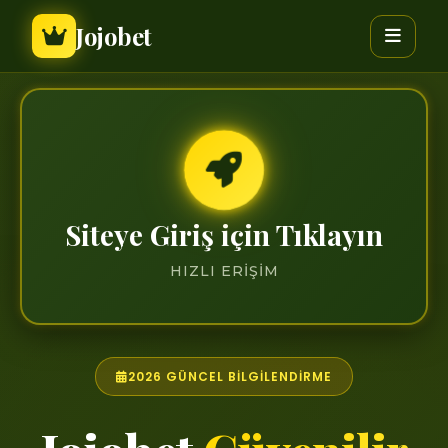
Jojobet
Siteye Giriş için Tıklayın
HIZLI ERIŞIM
2026 GÜNCEL BILGILENDIRME