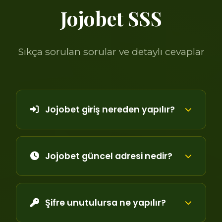
Jojobet SSS
Sıkça sorulan sorular ve detaylı cevaplar
Jojobet giriş nereden yapılır?
Jojobet güncel adresi nedir?
Şifre unutulursa ne yapılır?