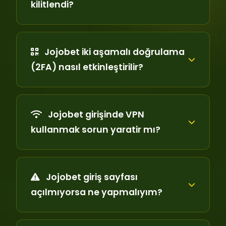
kilitlendi?
Jojobet iki aşamalı doğrulama
(2FA) nasıl etkinleştirilir?
Jojobet girişinde VPN
kullanmak sorun yaratir mı?
Jojobet giriş sayfası
açılmıyorsa ne yapmalıyım?