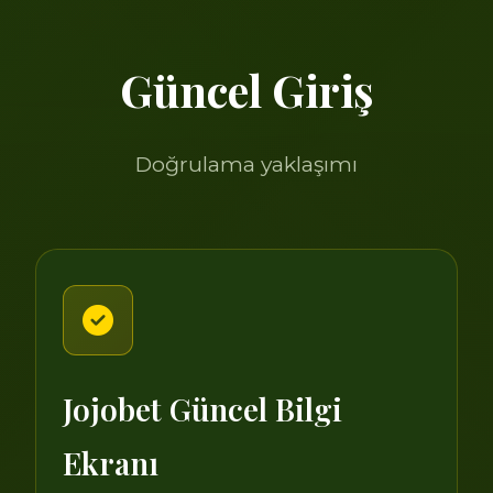
Güncel Giriş
Doğrulama yaklaşımı
Jojobet Güncel Bilgi
Ekranı