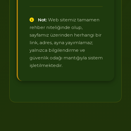
Not:
Web sitemiz tamamen
rehber niteliğinde olup,
sayfamız üzerinden herhangi bir
link, adres, ayna yayımlamaz;
yalnızca bilgilendirme ve
güvenlik odağı mantığıyla sistem
işletilmektedir.