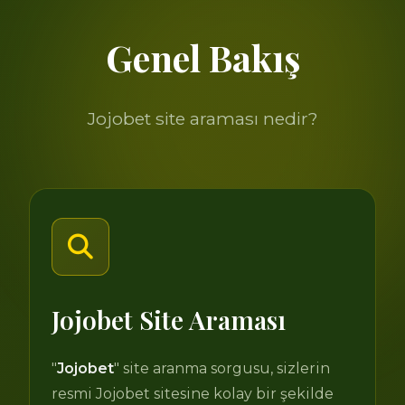
Genel Bakış
Jojobet site araması nedir?
Jojobet Site Araması
"
Jojobet
" site aranma sorgusu, sizlerin
resmi Jojobet sitesine kolay bir şekilde