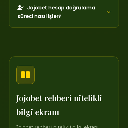
Jojobet hesap doğrulama
süreci nasıl işler?
Jojobet rehberi nitelikli
bilgi ekranı
Jojobet rehberi nitelikli bilgi ekranı