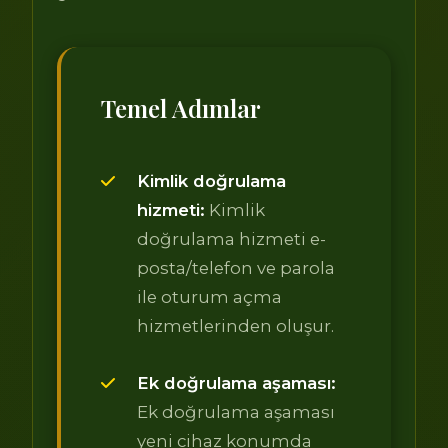
Temel Adımlar
Kimlik doğrulama
hizmeti:
Kimlik
doğrulama hizmeti e-
posta/telefon ve parola
ile oturum açma
hizmetlerinden oluşur.
Ek doğrulama aşaması:
Ek doğrulama aşaması
yeni cihaz konumda