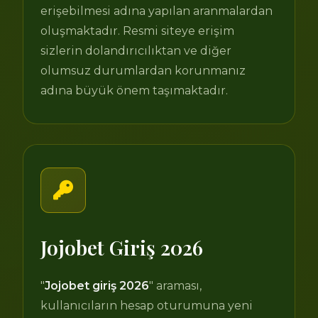
erişebilmesi adına yapılan aranmalardan
oluşmaktadır. Resmi siteye erişim
sizlerin dolandırıcılıktan ve diğer
olumsuz durumlardan korunmanız
adına büyük önem taşımaktadır.
Jojobet Giriş 2026
"
Jojobet giriş 2026
" araması,
kullanıcıların hesap oturumuna yeni