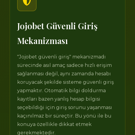
Jojobet Güvenli Giriş
Mekanizması
"Jojobet güvenli giriş" mekanizmadı
sürecinde asıl amaç sadece hızlı erişim
sağlanması değil, aynı zamanda hesabı
koruyacak şekilde sisteme güvenli giriş
yapmaktır. Otomatik bilgi doldurma
kayıtları bazen yanlış hesap bilgisi
seçebildiği için giriş sorunu yaşanması
kaçınılmaz bir süreçtir. Bu yönü ile bu
konuya özellikle dikkat etmek
gerekmektedir.