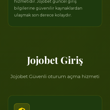
hizmetidir. Jojobet güncel giriş
bilgilerine güvenilir kaynaklardan
ulaşmak son derece kolaydır.
Jojobet Giriş
Jojobet Güvenli oturum açma hizmeti