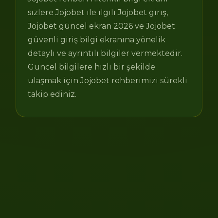
sizlere Jojobet ile ilgili Jojobet giriş,
Jojobet güncel ekran 2026 ve Jojobet
güvenli giriş bilgi ekranına yönelik
detaylı ve ayrıntılı bilgiler vermektedir.
Güncel bilgilere hızlı bir şekilde
ulaşmak için Jojobet rehberimizi sürekli
takip ediniz.