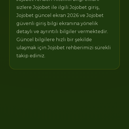
sizlere Jojobet ile ilgili Jojobet giriş,
Jojobet güncel ekran 2026 ve Jojobet
güvenli giriş bilgi ekranına yönelik
detaylı ve ayrıntılı bilgiler vermektedir.
Güncel bilgilere hızlı bir şekilde
ulaşmak için Jojobet rehberimizi sürekli
takip ediniz.