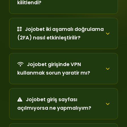
kilitlendi?
Jojobet iki aşamalı doğrulama
(2FA) nasıl etkinleştirilir?
Jojobet girişinde VPN
kullanmak sorun yaratir mı?
Jojobet giriş sayfası
açılmıyorsa ne yapmalıyım?