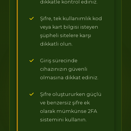
dikkatle kontrol ediniz.
Şifre, tek kullanımlık kod
veya kart bilgisi isteyen
şüpheli sitelere karşı
dikkatli olun.
Giriş sürecinde
cihazınızın güvenli
olmasına dikkat ediniz.
Şifre oluştururken güçlü
ve benzersiz şifre ek
olarak mümkünse 2FA
sistemini kullanın.