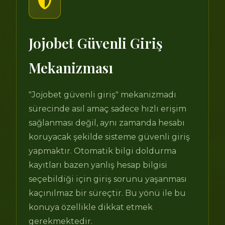
Jojobet Güvenli Giriş
Mekanizması
"Jojobet güvenli giriş" mekanizmadı
sürecinde asıl amaç sadece hızlı erişim
sağlanması değil, aynı zamanda hesabı
koruyacak şekilde sisteme güvenli giriş
yapmaktır. Otomatik bilgi doldurma
kayıtları bazen yanlış hesap bilgisi
seçebildiği için giriş sorunu yaşanması
kaçınılmaz bir süreçtir. Bu yönü ile bu
konuya özellikle dikkat etmek
gerekmektedir.