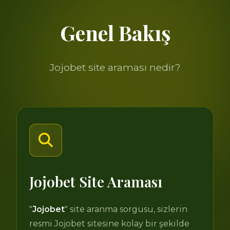
Genel Bakış
Jojobet site araması nedir?
Jojobet Site Araması
"
Jojobet
" site aranma sorgusu, sizlerin
resmi Jojobet sitesine kolay bir şekilde