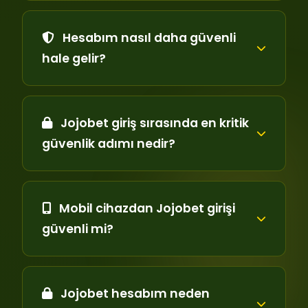
Hesabım nasıl daha güvenli
hale gelir?
Jojobet giriş sırasında en kritik
güvenlik adımı nedir?
Mobil cihazdan Jojobet girişi
güvenli mi?
Jojobet hesabım neden