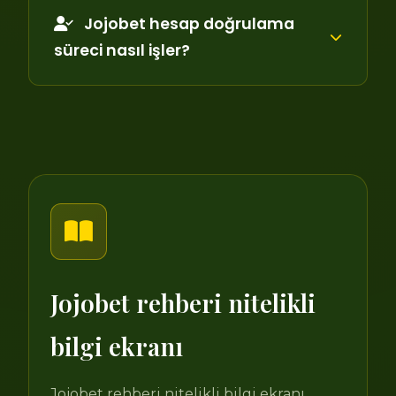
Jojobet hesap doğrulama
süreci nasıl işler?
Jojobet rehberi nitelikli
bilgi ekranı
Jojobet rehberi nitelikli bilgi ekranı