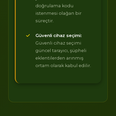
doğrulama kodu
istenmesi olağan bir
süreçtir.
Güvenli cihaz seçimi:
Güvenli cihaz seçimi
güncel tarayıcı, şüpheli
eklentilerden arınmış
ortam olarak kabul edilir.