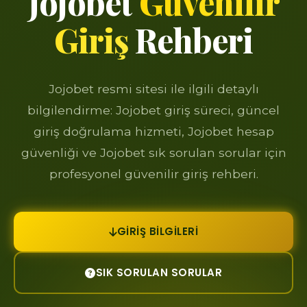
Jojobet
Güvenilir
Giriş
Rehberi
Jojobet resmi sitesi ile ilgili detaylı
bilgilendirme: Jojobet giriş süreci, güncel
giriş doğrulama hizmeti, Jojobet hesap
güvenliği ve Jojobet sık sorulan sorular için
profesyonel güvenilir giriş rehberi.
GIRIŞ BILGILERI
SIK SORULAN SORULAR