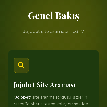
Genel Bakış
Jojobet site araması nedir?
Jojobet Site Araması
"
Jojobet
" site aranma sorgusu, sizlerin
resmi Jojobet sitesine kolay bir şekilde