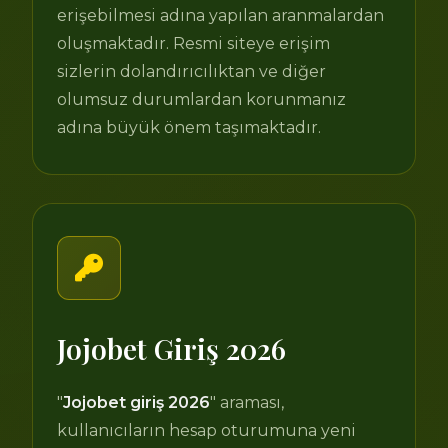
erişebilmesi adına yapılan aranmalardan
oluşmaktadır. Resmi siteye erişim
sizlerin dolandırıcılıktan ve diğer
olumsuz durumlardan korunmanız
adına büyük önem taşımaktadır.
Jojobet Giriş 2026
"
Jojobet giriş 2026
" araması,
kullanıcıların hesap oturumuna yeni