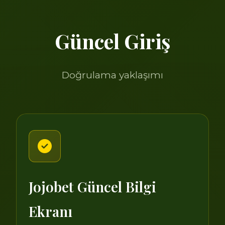
Güncel Giriş
Doğrulama yaklaşımı
Jojobet Güncel Bilgi
Ekranı