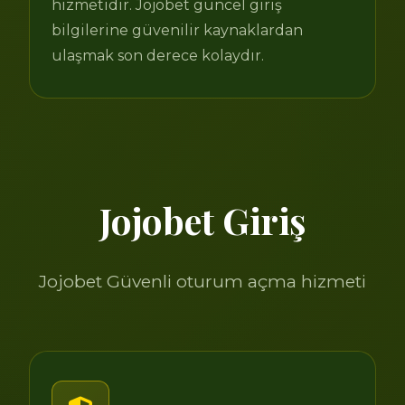
hizmetidir. Jojobet güncel giriş
bilgilerine güvenilir kaynaklardan
ulaşmak son derece kolaydır.
Jojobet Giriş
Jojobet Güvenli oturum açma hizmeti