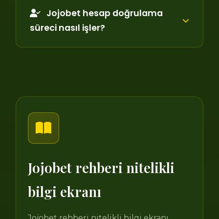
Jojobet hesap doğrulama
süreci nasıl işler?
Jojobet rehberi nitelikli
bilgi ekranı
Jojobet rehberi nitelikli bilgi ekranı