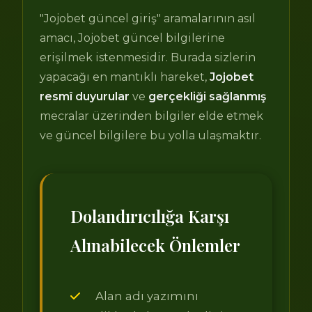
"Jojobet güncel giriş" aramalarının asıl
amacı, Jojobet güncel bilgilerine
erişilmek istenmesidir. Burada sizlerin
yapacağı en mantıklı hareket,
Jojobet
resmî duyurular
ve
gerçekliği sağlanmış
mecralar üzerinden bilgiler elde etmek
ve güncel bilgilere bu yolla ulaşmaktır.
Dolandırıcılığa Karşı
Alınabilecek Önlemler
Alan adı yazımını