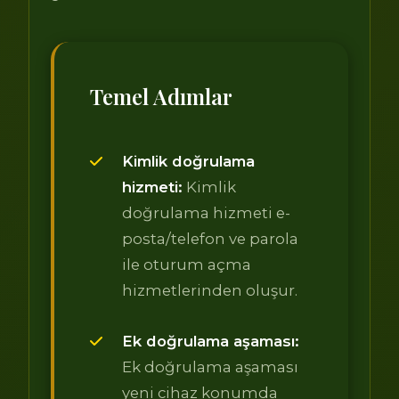
Temel Adımlar
Kimlik doğrulama
hizmeti:
Kimlik
doğrulama hizmeti e-
posta/telefon ve parola
ile oturum açma
hizmetlerinden oluşur.
Ek doğrulama aşaması:
Ek doğrulama aşaması
yeni cihaz konumda