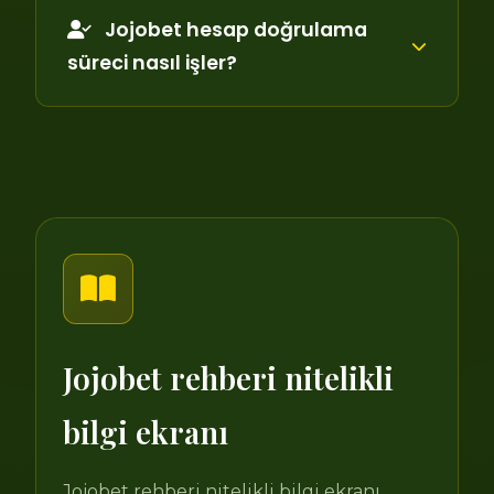
Jojobet hesap doğrulama
süreci nasıl işler?
Jojobet rehberi nitelikli
bilgi ekranı
Jojobet rehberi nitelikli bilgi ekranı