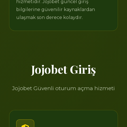
hizmetidir. Jojobet güncel giriş
bilgilerine güvenilir kaynaklardan
ulaşmak son derece kolaydır.
Jojobet Giriş
Jojobet Güvenli oturum açma hizmeti