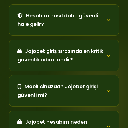
Hesabım nasıl daha güvenli
hale gelir?
Jojobet giriş sırasında en kritik
güvenlik adımı nedir?
Mobil cihazdan Jojobet girişi
güvenli mi?
Jojobet hesabım neden