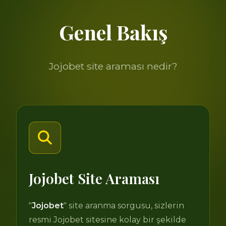
Genel Bakış
Jojobet site araması nedir?
Jojobet Site Araması
"
Jojobet
" site aranma sorgusu, sizlerin
resmi Jojobet sitesine kolay bir şekilde