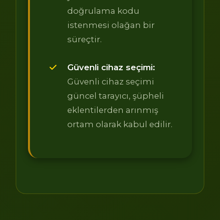
doğrulama kodu
istenmesi olağan bir
süreçtir.
Güvenli cihaz seçimi:
Güvenli cihaz seçimi
güncel tarayıcı, şüpheli
eklentilerden arınmış
ortam olarak kabul edilir.