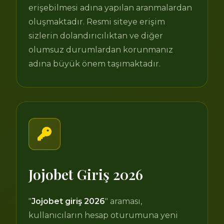
erişebilmesi adına yapılan aranmalardan
oluşmaktadır. Resmi siteye erişim
sizlerin dolandırıcılıktan ve diğer
olumsuz durumlardan korunmanız
adına büyük önem taşımaktadır.
Jojobet Giriş 2026
"
Jojobet giriş 2026
" araması,
kullanıcıların hesap oturumuna yeni