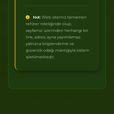
Not:
Web sitemiz tamamen
rehber niteliğinde olup,
sayfamız üzerinden herhangi bir
link, adres, ayna yayımlamaz;
yalnızca bilgilendirme ve
güvenlik odağı mantığıyla sistem
işletilmektedir.