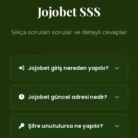
Jojobet SSS
Sıkça sorulan sorular ve detaylı cevaplar
Jojobet giriş nereden yapılır?
Jojobet güncel adresi nedir?
Şifre unutulursa ne yapılır?