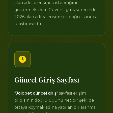
alan adı ile erişmek istendiğini
göstermektedir. Güvenli giriş sürecinde
2026 alan adına erişim sizi doğru sonuca
ulaştıracaktır.
Güncel Giriş Sayfası
"
Jojobet güncel giriş
" sayfası erişim
bilgisinin doğruluğunu net bir şekilde
ortaya koymak adına yapılan bir aranma