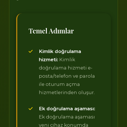
Temel Adımlar
Kimlik doğrulama
hizmeti:
Kimlik
doğrulama hizmeti e-
posta/telefon ve parola
ile oturum açma
hizmetlerinden oluşur.
Ek doğrulama aşaması:
Ek doğrulama aşaması
yeni cihaz konumda