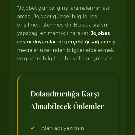
"Jojobet güncel giriş" aramalarının asıl
amacı, Jojobet güncel bilgilerine
erişilmek istenmesidir. Burada sizlerin
yapacağı en mantıklı hareket,
Jojobet
resmî duyurular
ve
gerçekliği sağlanmış
mecralar üzerinden bilgiler elde etmek
ve güncel bilgilere bu yolla ulaşmaktır.
Dolandırıcılığa Karşı
Alınabilecek Önlemler
Alan adı yazımını