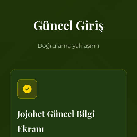
Güncel Giriş
Doğrulama yaklaşımı
Jojobet Güncel Bilgi
Ekranı