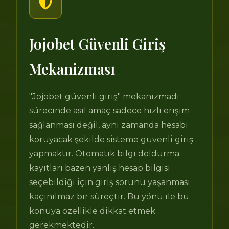
Jojobet Güvenli Giriş
Mekanizması
"Jojobet güvenli giriş" mekanizmadı
sürecinde asıl amaç sadece hızlı erişim
sağlanması değil, aynı zamanda hesabı
koruyacak şekilde sisteme güvenli giriş
yapmaktır. Otomatik bilgi doldurma
kayıtları bazen yanlış hesap bilgisi
seçebildiği için giriş sorunu yaşanması
kaçınılmaz bir süreçtir. Bu yönü ile bu
konuya özellikle dikkat etmek
gerekmektedir.