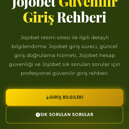
Jojobet
Güvenilir
Giriş
Rehberi
Jojobet resmi sitesi ile ilgili detaylı
bilgilendirme: Jojobet giriş süreci, güncel
giriş doğrulama hizmeti, Jojobet hesap
güvenliği ve Jojobet sık sorulan sorular için
profesyonel güvenilir giriş rehberi.
GIRIŞ BILGILERI
SIK SORULAN SORULAR