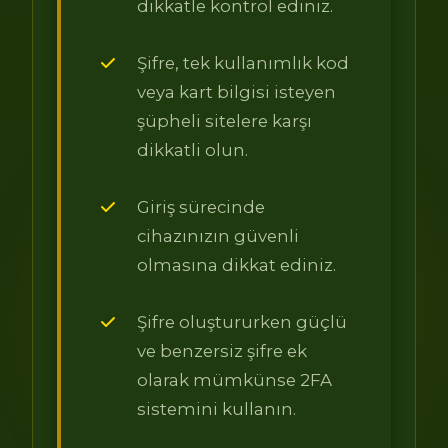
dikkatle kontrol ediniz.
Şifre, tek kullanımlık kod
veya kart bilgisi isteyen
şüpheli sitelere karşı
dikkatli olun.
Giriş sürecinde
cihazınızın güvenli
olmasına dikkat ediniz.
Şifre oluştururken güçlü
ve benzersiz şifre ek
olarak mümkünse 2FA
sistemini kullanın.