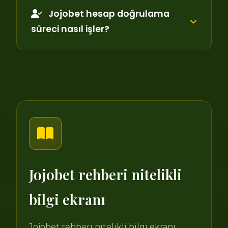
Jojobet hesap doğrulama
süreci nasıl işler?
Jojobet rehberi nitelikli
bilgi ekranı
Jojobet rehberi nitelikli bilgi ekranı