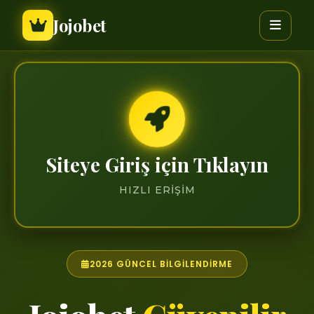
Jojobet
Siteye Giriş için Tıklayın
HIZLI ERIŞIM
2026 GÜNCEL BILGILENDIRME