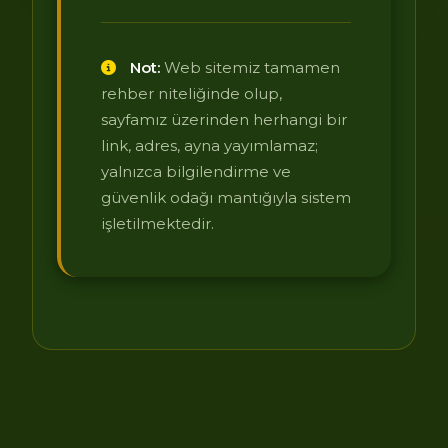
Not:
Web sitemiz tamamen
rehber niteliğinde olup,
sayfamız üzerinden herhangi bir
link, adres, ayna yayımlamaz;
yalnızca bilgilendirme ve
güvenlik odağı mantığıyla sistem
işletilmektedir.