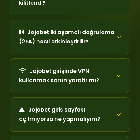
kilitlendi?
Jojobet iki aşamalı doğrulama
(2FA) nasıl etkinleştirilir?
Jojobet girişinde VPN
kullanmak sorun yaratir mı?
Jojobet giriş sayfası
açılmıyorsa ne yapmalıyım?