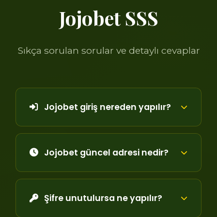
Jojobet SSS
Sıkça sorulan sorular ve detaylı cevaplar
Jojobet giriş nereden yapılır?
Jojobet güncel adresi nedir?
Şifre unutulursa ne yapılır?