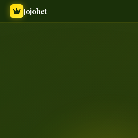
Jojobet