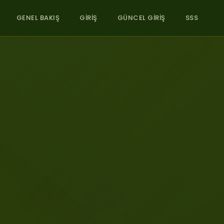
GENEL BAKIŞ
GIRIŞ
GÜNCEL GIRIŞ
SSS