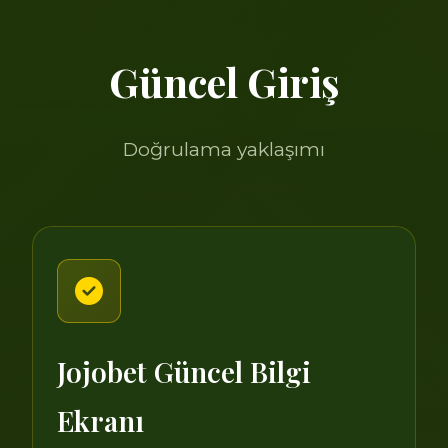
Güncel Giriş
Doğrulama yaklaşımı
Jojobet Güncel Bilgi
Ekranı