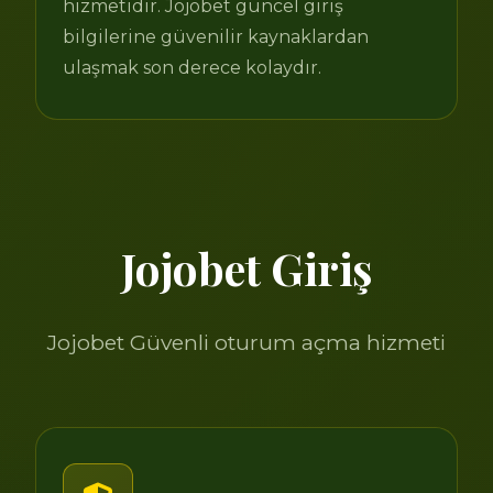
hizmetidir. Jojobet güncel giriş
bilgilerine güvenilir kaynaklardan
ulaşmak son derece kolaydır.
Jojobet Giriş
Jojobet Güvenli oturum açma hizmeti