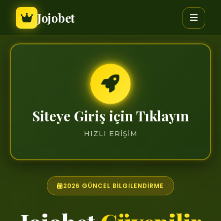
Jojobet
Siteye Giriş için Tıklayın
HIZLI ERIŞIM
2026 GÜNCEL BILGILENDIRME