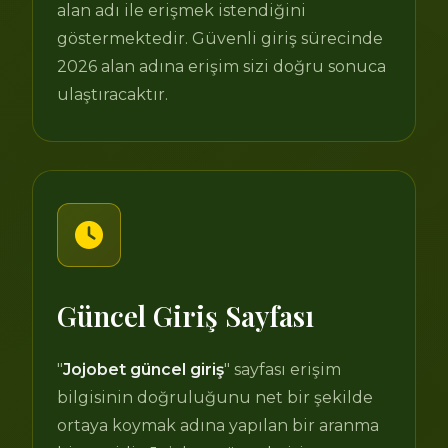
alan adı ile erişmek istendiğini
göstermektedir. Güvenli giriş sürecinde
2026 alan adına erişim sizi doğru sonuca
ulaştıracaktır.
Güncel Giriş Sayfası
"
Jojobet güncel giriş
" sayfası erişim
bilgisinin doğruluğunu net bir şekilde
ortaya koymak adına yapılan bir aranma