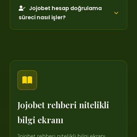
Jojobet hesap doğrulama
süreci nasıl işler?
Jojobet rehberi nitelikli
bilgi ekranı
Jojobet rehberi nitelikli bilgi ekranı