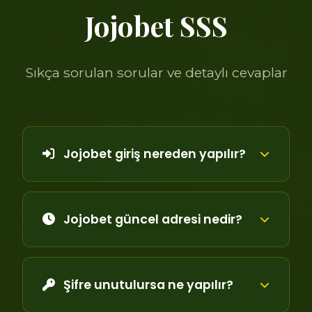
Jojobet SSS
Sıkça sorulan sorular ve detaylı cevaplar
Jojobet giriş nereden yapılır?
Jojobet güncel adresi nedir?
Şifre unutulursa ne yapılır?