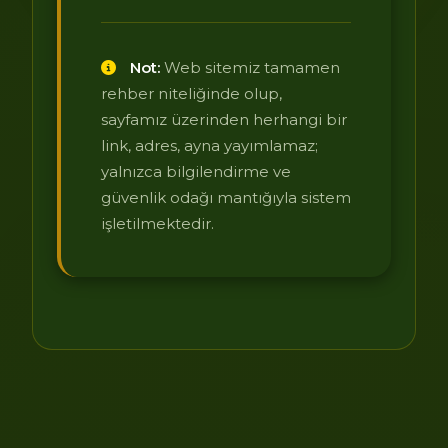
Not:
Web sitemiz tamamen
rehber niteliğinde olup,
sayfamız üzerinden herhangi bir
link, adres, ayna yayımlamaz;
yalnızca bilgilendirme ve
güvenlik odağı mantığıyla sistem
işletilmektedir.